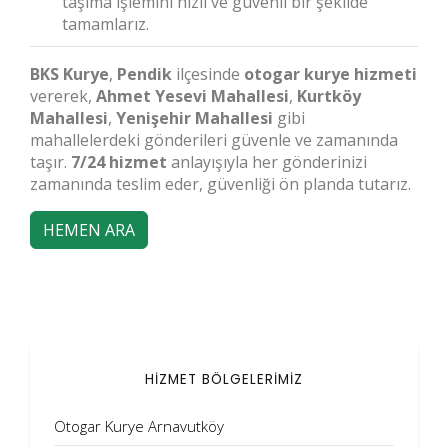
taşıma işlemini hızlı ve güvenli bir şekilde
tamamlarız.
BKS Kurye
,
Pendik
ilçesinde
otogar kurye hizmeti
vererek,
Ahmet Yesevi Mahallesi
,
Kurtköy
Mahallesi
,
Yenişehir Mahallesi
gibi
mahallelerdeki gönderileri güvenle ve zamanında
taşır.
7/24 hizmet
anlayışıyla her gönderinizi
zamanında teslim eder, güvenliği ön planda tutarız.
HEMEN ARA
HİZMET BÖLGELERİMİZ
Otogar Kurye Arnavutköy