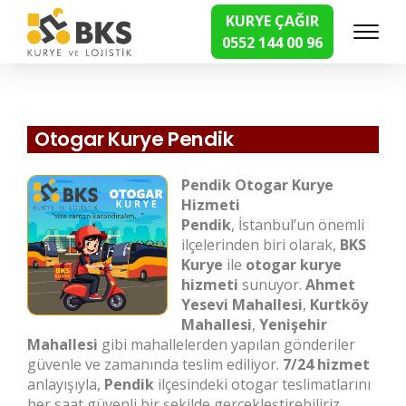
KURYE ÇAĞIR
0552 144 00 96
Hızlı Kurye Hizmetleri
Otogar Kurye Pendik
Pendik Otogar Kurye
Hizmeti
Pendik
, İstanbul’un önemli
ilçelerinden biri olarak,
BKS
Kurye
ile
otogar kurye
hizmeti
sunuyor.
Ahmet
Yesevi Mahallesi
,
Kurtköy
Mahallesi
,
Yenişehir
Mahallesi
gibi mahallelerden yapılan gönderiler
güvenle ve zamanında teslim ediliyor.
7/24 hizmet
anlayışıyla,
Pendik
ilçesindeki otogar teslimatlarını
her saat güvenli bir şekilde gerçekleştirebiliriz.