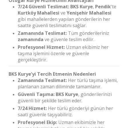
Otogar Kurye Hizmetinin Avantajları
7/24 Güvenli Teslimat:
BKS Kurye
,
Pendik
'te
Kurtköy Mahallesi
ve
Yenişehir Mahallesi
gibi mahallelerden yapılan gönderilerin her
saatte güvenli teslimatını sağlar.
Zamanında Teslimat:
Tüm gönderileriniz
zamanında
ve güvenle teslim edilir.
Profesyonel Hizmet:
Uzman ekibimiz her
taşıma işlemini özenle ve güvenle
gerçekleştirir.
BKS Kurye’yi Tercih Etmenin Nedenleri
Zamanında Teslimat:
Her türlü taşıma işlemi,
planlanan zaman diliminde tamamlanır.
Güvenli Taşıma:
BKS Kurye
, gönderilerinizi
güvenli bir şekilde teslim eder.
7/24 Hizmet:
Her türlü gönderiyi günün her
saati güvenle taşıyabiliriz.
Profesyonel Ekip:
Uzman ekibimizle her