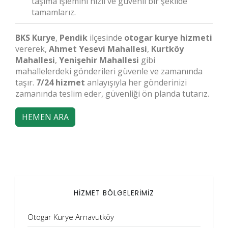
taşıma işlemini hızlı ve güvenli bir şekilde
tamamlarız.
BKS Kurye
,
Pendik
ilçesinde
otogar kurye hizmeti
vererek,
Ahmet Yesevi Mahallesi
,
Kurtköy
Mahallesi
,
Yenişehir Mahallesi
gibi
mahallelerdeki gönderileri güvenle ve zamanında
taşır.
7/24 hizmet
anlayışıyla her gönderinizi
zamanında teslim eder, güvenliği ön planda tutarız.
HEMEN ARA
HİZMET BÖLGELERİMİZ
Otogar Kurye Arnavutköy