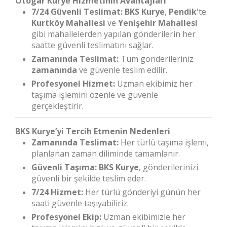
Otogar Kurye Hizmetinin Avantajları
7/24 Güvenli Teslimat:
BKS Kurye
,
Pendik
'te
Kurtköy Mahallesi
ve
Yenişehir Mahallesi
gibi mahallelerden yapılan gönderilerin her
saatte güvenli teslimatını sağlar.
Zamanında Teslimat:
Tüm gönderileriniz
zamanında
ve güvenle teslim edilir.
Profesyonel Hizmet:
Uzman ekibimiz her
taşıma işlemini özenle ve güvenle
gerçekleştirir.
BKS Kurye’yi Tercih Etmenin Nedenleri
Zamanında Teslimat:
Her türlü taşıma işlemi,
planlanan zaman diliminde tamamlanır.
Güvenli Taşıma:
BKS Kurye
, gönderilerinizi
güvenli bir şekilde teslim eder.
7/24 Hizmet:
Her türlü gönderiyi günün her
saati güvenle taşıyabiliriz.
Profesyonel Ekip:
Uzman ekibimizle her