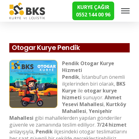
KURYE ÇAĞIR
0552 144 00 96
Hızlı Kurye Hizmetleri
Otogar Kurye Pendik
Pendik Otogar Kurye
Hizmeti
Pendik
, İstanbul’un önemli
ilçelerinden biri olarak,
BKS
Kurye
ile
otogar kurye
hizmeti
sunuyor.
Ahmet
Yesevi Mahallesi
,
Kurtköy
Mahallesi
,
Yenişehir
Mahallesi
gibi mahallelerden yapılan gönderiler
güvenle ve zamanında teslim ediliyor.
7/24 hizmet
anlayışıyla,
Pendik
ilçesindeki otogar teslimatlarını
her saat güvenli bir şekilde gerçekleştirebiliriz.