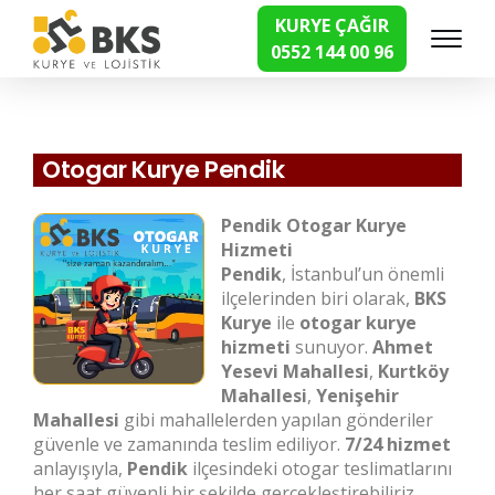
KURYE ÇAĞIR
0552 144 00 96
Hızlı Kurye Hizmetleri
Otogar Kurye Pendik
Pendik Otogar Kurye
Hizmeti
Pendik
, İstanbul’un önemli
ilçelerinden biri olarak,
BKS
Kurye
ile
otogar kurye
hizmeti
sunuyor.
Ahmet
Yesevi Mahallesi
,
Kurtköy
Mahallesi
,
Yenişehir
Mahallesi
gibi mahallelerden yapılan gönderiler
güvenle ve zamanında teslim ediliyor.
7/24 hizmet
anlayışıyla,
Pendik
ilçesindeki otogar teslimatlarını
her saat güvenli bir şekilde gerçekleştirebiliriz.