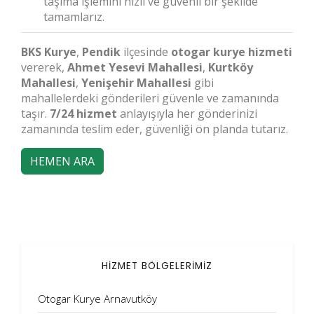
taşıma işlemini hızlı ve güvenli bir şekilde
tamamlarız.
BKS Kurye
,
Pendik
ilçesinde
otogar kurye hizmeti
vererek,
Ahmet Yesevi Mahallesi
,
Kurtköy
Mahallesi
,
Yenişehir Mahallesi
gibi
mahallelerdeki gönderileri güvenle ve zamanında
taşır.
7/24 hizmet
anlayışıyla her gönderinizi
zamanında teslim eder, güvenliği ön planda tutarız.
HEMEN ARA
HİZMET BÖLGELERİMİZ
Otogar Kurye Arnavutköy