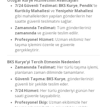
Otogar Kurye Hizmetinin Avantajları
7/24 Güvenli Teslimat:
BKS Kurye
,
Pendik
'te
Kurtköy Mahallesi
ve
Yenişehir Mahallesi
gibi mahallelerden yapılan gönderilerin her
saatte güvenli teslimatını sağlar.
Zamanında Teslimat:
Tüm gönderileriniz
zamanında
ve güvenle teslim edilir.
Profesyonel Hizmet:
Uzman ekibimiz her
taşıma işlemini özenle ve güvenle
gerçekleştirir.
BKS Kurye’yi Tercih Etmenin Nedenleri
Zamanında Teslimat:
Her türlü taşıma işlemi,
planlanan zaman diliminde tamamlanır.
Güvenli Taşıma:
BKS Kurye
, gönderilerinizi
güvenli bir şekilde teslim eder.
7/24 Hizmet:
Her türlü gönderiyi günün her
saati güvenle taşıyabiliriz.
Profesyonel Ekip:
Uzman ekibimizle her