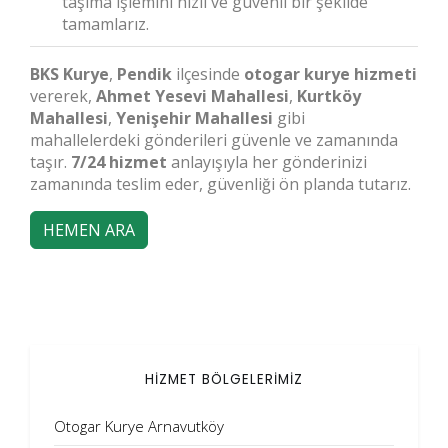
taşıma işlemini hızlı ve güvenli bir şekilde
tamamlarız.
BKS Kurye
,
Pendik
ilçesinde
otogar kurye hizmeti
vererek,
Ahmet Yesevi Mahallesi
,
Kurtköy
Mahallesi
,
Yenişehir Mahallesi
gibi
mahallelerdeki gönderileri güvenle ve zamanında
taşır.
7/24 hizmet
anlayışıyla her gönderinizi
zamanında teslim eder, güvenliği ön planda tutarız.
HEMEN ARA
HİZMET BÖLGELERİMİZ
Otogar Kurye Arnavutköy