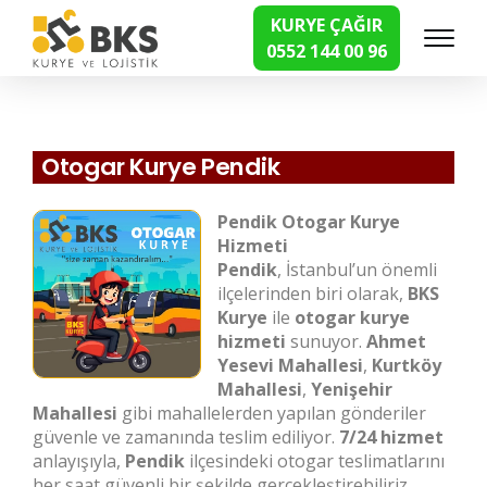
KURYE ÇAĞIR
0552 144 00 96
Hızlı Kurye Hizmetleri
Otogar Kurye Pendik
Pendik Otogar Kurye
Hizmeti
Pendik
, İstanbul’un önemli
ilçelerinden biri olarak,
BKS
Kurye
ile
otogar kurye
hizmeti
sunuyor.
Ahmet
Yesevi Mahallesi
,
Kurtköy
Mahallesi
,
Yenişehir
Mahallesi
gibi mahallelerden yapılan gönderiler
güvenle ve zamanında teslim ediliyor.
7/24 hizmet
anlayışıyla,
Pendik
ilçesindeki otogar teslimatlarını
her saat güvenli bir şekilde gerçekleştirebiliriz.