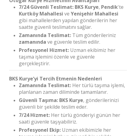
Otogar Kurye Hizmetinin Avantajları
7/24 Güvenli Teslimat:
BKS Kurye
,
Pendik
'te
Kurtköy Mahallesi
ve
Yenişehir Mahallesi
gibi mahallelerden yapılan gönderilerin her
saatte güvenli teslimatını sağlar.
Zamanında Teslimat:
Tüm gönderileriniz
zamanında
ve güvenle teslim edilir.
Profesyonel Hizmet:
Uzman ekibimiz her
taşıma işlemini özenle ve güvenle
gerçekleştirir.
BKS Kurye’yi Tercih Etmenin Nedenleri
Zamanında Teslimat:
Her türlü taşıma işlemi,
planlanan zaman diliminde tamamlanır.
Güvenli Taşıma:
BKS Kurye
, gönderilerinizi
güvenli bir şekilde teslim eder.
7/24 Hizmet:
Her türlü gönderiyi günün her
saati güvenle taşıyabiliriz.
Profesyonel Ekip:
Uzman ekibimizle her