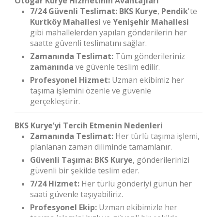
Otogar Kurye Hizmetinin Avantajları
7/24 Güvenli Teslimat:
BKS Kurye
,
Pendik
'te
Kurtköy Mahallesi
ve
Yenişehir Mahallesi
gibi mahallelerden yapılan gönderilerin her
saatte güvenli teslimatını sağlar.
Zamanında Teslimat:
Tüm gönderileriniz
zamanında
ve güvenle teslim edilir.
Profesyonel Hizmet:
Uzman ekibimiz her
taşıma işlemini özenle ve güvenle
gerçekleştirir.
BKS Kurye’yi Tercih Etmenin Nedenleri
Zamanında Teslimat:
Her türlü taşıma işlemi,
planlanan zaman diliminde tamamlanır.
Güvenli Taşıma:
BKS Kurye
, gönderilerinizi
güvenli bir şekilde teslim eder.
7/24 Hizmet:
Her türlü gönderiyi günün her
saati güvenle taşıyabiliriz.
Profesyonel Ekip:
Uzman ekibimizle her