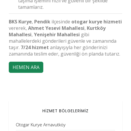
taşıma işlemini hızlı ve güvenli bir şekilde
tamamlarız.
BKS Kurye
,
Pendik
ilçesinde
otogar kurye hizmeti
vererek,
Ahmet Yesevi Mahallesi
,
Kurtköy
Mahallesi
,
Yenişehir Mahallesi
gibi
mahallelerdeki gönderileri güvenle ve zamanında
taşır.
7/24 hizmet
anlayışıyla her gönderinizi
zamanında teslim eder, güvenliği ön planda tutarız.
HEMEN ARA
HİZMET BÖLGELERİMİZ
Otogar Kurye Arnavutköy