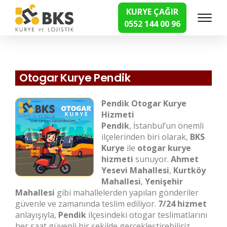
KURYE ÇAĞIR
0552 144 00 96
Hızlı Kurye Hizmetleri
Otogar Kurye Pendik
Pendik Otogar Kurye
Hizmeti
Pendik
, İstanbul’un önemli
ilçelerinden biri olarak,
BKS
Kurye
ile
otogar kurye
hizmeti
sunuyor.
Ahmet
Yesevi Mahallesi
,
Kurtköy
Mahallesi
,
Yenişehir
Mahallesi
gibi mahallelerden yapılan gönderiler
güvenle ve zamanında teslim ediliyor.
7/24 hizmet
anlayışıyla,
Pendik
ilçesindeki otogar teslimatlarını
her saat güvenli bir şekilde gerçekleştirebiliriz.