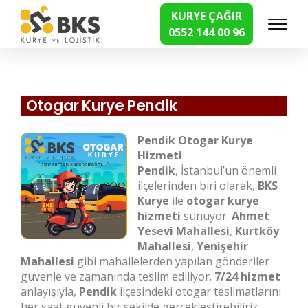
KURYE ÇAĞIR
0552 144 00 96
Hızlı Kurye Hizmetleri
Otogar Kurye Pendik
Pendik Otogar Kurye
Hizmeti
Pendik
, İstanbul’un önemli
ilçelerinden biri olarak,
BKS
Kurye
ile
otogar kurye
hizmeti
sunuyor.
Ahmet
Yesevi Mahallesi
,
Kurtköy
Mahallesi
,
Yenişehir
Mahallesi
gibi mahallelerden yapılan gönderiler
güvenle ve zamanında teslim ediliyor.
7/24 hizmet
anlayışıyla,
Pendik
ilçesindeki otogar teslimatlarını
her saat güvenli bir şekilde gerçekleştirebiliriz.