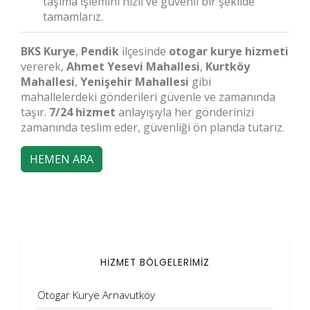
taşıma işlemini hızlı ve güvenli bir şekilde
tamamlarız.
BKS Kurye
,
Pendik
ilçesinde
otogar kurye hizmeti
vererek,
Ahmet Yesevi Mahallesi
,
Kurtköy
Mahallesi
,
Yenişehir Mahallesi
gibi
mahallelerdeki gönderileri güvenle ve zamanında
taşır.
7/24 hizmet
anlayışıyla her gönderinizi
zamanında teslim eder, güvenliği ön planda tutarız.
HEMEN ARA
HİZMET BÖLGELERİMİZ
Otogar Kurye Arnavutköy