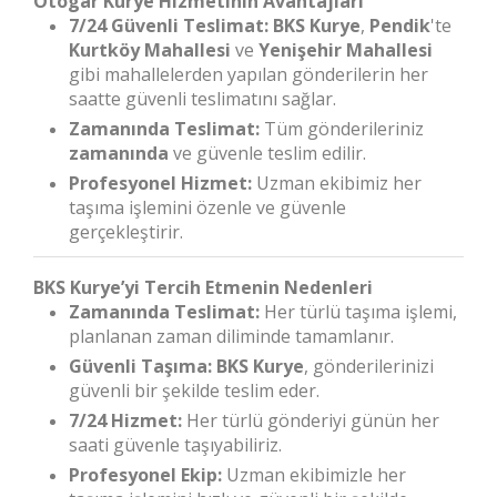
Otogar Kurye Hizmetinin Avantajları
7/24 Güvenli Teslimat:
BKS Kurye
,
Pendik
'te
Kurtköy Mahallesi
ve
Yenişehir Mahallesi
gibi mahallelerden yapılan gönderilerin her
saatte güvenli teslimatını sağlar.
Zamanında Teslimat:
Tüm gönderileriniz
zamanında
ve güvenle teslim edilir.
Profesyonel Hizmet:
Uzman ekibimiz her
taşıma işlemini özenle ve güvenle
gerçekleştirir.
BKS Kurye’yi Tercih Etmenin Nedenleri
Zamanında Teslimat:
Her türlü taşıma işlemi,
planlanan zaman diliminde tamamlanır.
Güvenli Taşıma:
BKS Kurye
, gönderilerinizi
güvenli bir şekilde teslim eder.
7/24 Hizmet:
Her türlü gönderiyi günün her
saati güvenle taşıyabiliriz.
Profesyonel Ekip:
Uzman ekibimizle her