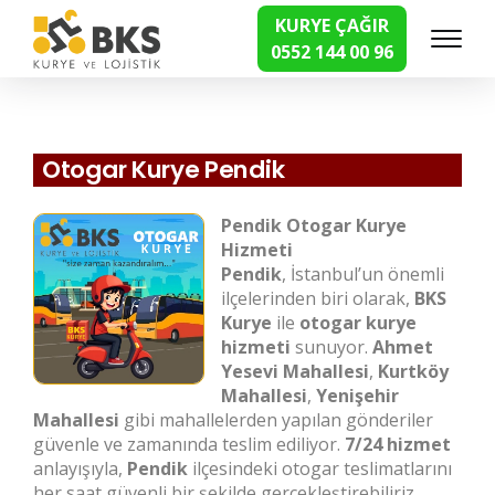
KURYE ÇAĞIR
0552 144 00 96
Hızlı Kurye Hizmetleri
Otogar Kurye Pendik
Pendik Otogar Kurye
Hizmeti
Pendik
, İstanbul’un önemli
ilçelerinden biri olarak,
BKS
Kurye
ile
otogar kurye
hizmeti
sunuyor.
Ahmet
Yesevi Mahallesi
,
Kurtköy
Mahallesi
,
Yenişehir
Mahallesi
gibi mahallelerden yapılan gönderiler
güvenle ve zamanında teslim ediliyor.
7/24 hizmet
anlayışıyla,
Pendik
ilçesindeki otogar teslimatlarını
her saat güvenli bir şekilde gerçekleştirebiliriz.