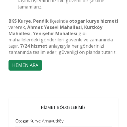
taşıma işlemini hızlı ve güvenli bir şekilde
tamamlarız.
BKS Kurye
,
Pendik
ilçesinde
otogar kurye hizmeti
vererek,
Ahmet Yesevi Mahallesi
,
Kurtköy
Mahallesi
,
Yenişehir Mahallesi
gibi
mahallelerdeki gönderileri güvenle ve zamanında
taşır.
7/24 hizmet
anlayışıyla her gönderinizi
zamanında teslim eder, güvenliği ön planda tutarız.
HEMEN ARA
HİZMET BÖLGELERİMİZ
Otogar Kurye Arnavutköy