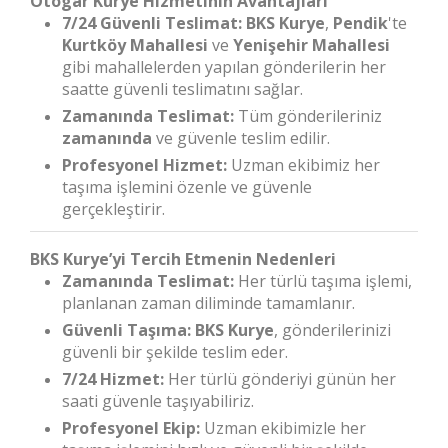
Otogar Kurye Hizmetinin Avantajları
7/24 Güvenli Teslimat:
BKS Kurye
,
Pendik
'te
Kurtköy Mahallesi
ve
Yenişehir Mahallesi
gibi mahallelerden yapılan gönderilerin her
saatte güvenli teslimatını sağlar.
Zamanında Teslimat:
Tüm gönderileriniz
zamanında
ve güvenle teslim edilir.
Profesyonel Hizmet:
Uzman ekibimiz her
taşıma işlemini özenle ve güvenle
gerçekleştirir.
BKS Kurye’yi Tercih Etmenin Nedenleri
Zamanında Teslimat:
Her türlü taşıma işlemi,
planlanan zaman diliminde tamamlanır.
Güvenli Taşıma:
BKS Kurye
, gönderilerinizi
güvenli bir şekilde teslim eder.
7/24 Hizmet:
Her türlü gönderiyi günün her
saati güvenle taşıyabiliriz.
Profesyonel Ekip:
Uzman ekibimizle her