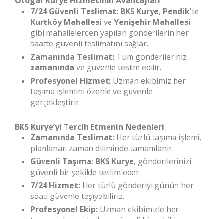
Otogar Kurye Hizmetinin Avantajları
7/24 Güvenli Teslimat:
BKS Kurye
,
Pendik
'te
Kurtköy Mahallesi
ve
Yenişehir Mahallesi
gibi mahallelerden yapılan gönderilerin her
saatte güvenli teslimatını sağlar.
Zamanında Teslimat:
Tüm gönderileriniz
zamanında
ve güvenle teslim edilir.
Profesyonel Hizmet:
Uzman ekibimiz her
taşıma işlemini özenle ve güvenle
gerçekleştirir.
BKS Kurye’yi Tercih Etmenin Nedenleri
Zamanında Teslimat:
Her türlü taşıma işlemi,
planlanan zaman diliminde tamamlanır.
Güvenli Taşıma:
BKS Kurye
, gönderilerinizi
güvenli bir şekilde teslim eder.
7/24 Hizmet:
Her türlü gönderiyi günün her
saati güvenle taşıyabiliriz.
Profesyonel Ekip:
Uzman ekibimizle her