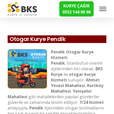
KURYE ÇAĞIR
0552 144 00 96
Hızlı Kurye Hizmetleri
Otogar Kurye Pendik
Pendik Otogar Kurye
Hizmeti
Pendik
, İstanbul’un önemli
ilçelerinden biri olarak,
BKS
Kurye
ile
otogar kurye
hizmeti
sunuyor.
Ahmet
Yesevi Mahallesi
,
Kurtköy
Mahallesi
,
Yenişehir
Mahallesi
gibi mahallelerden yapılan gönderiler
güvenle ve zamanında teslim ediliyor.
7/24 hizmet
anlayışıyla,
Pendik
ilçesindeki otogar teslimatlarını
her saat güvenli bir şekilde gerçekleştirebiliriz.