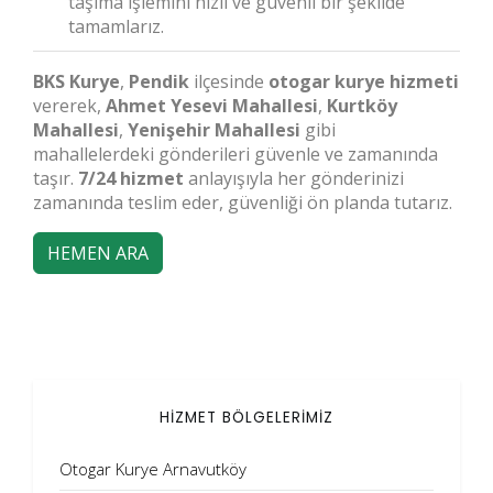
taşıma işlemini hızlı ve güvenli bir şekilde
tamamlarız.
BKS Kurye
,
Pendik
ilçesinde
otogar kurye hizmeti
vererek,
Ahmet Yesevi Mahallesi
,
Kurtköy
Mahallesi
,
Yenişehir Mahallesi
gibi
mahallelerdeki gönderileri güvenle ve zamanında
taşır.
7/24 hizmet
anlayışıyla her gönderinizi
zamanında teslim eder, güvenliği ön planda tutarız.
HEMEN ARA
HİZMET BÖLGELERİMİZ
Otogar Kurye Arnavutköy