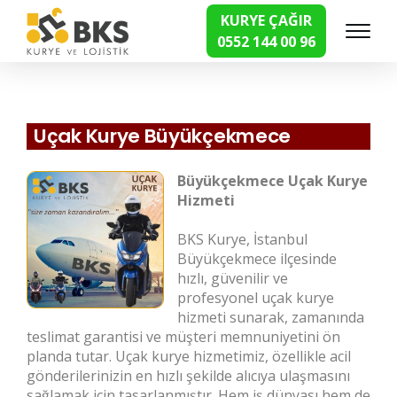
KURYE ÇAĞIR
0552 144 00 96
Hızlı Kurye Hizmetleri
Uçak Kurye Büyükçekmece
Büyükçekmece Uçak Kurye
Hizmeti
BKS Kurye, İstanbul
Büyükçekmece ilçesinde
hızlı, güvenilir ve
profesyonel uçak kurye
hizmeti sunarak, zamanında
teslimat garantisi ve müşteri memnuniyetini ön
planda tutar. Uçak kurye hizmetimiz, özellikle acil
gönderilerinizin en hızlı şekilde alıcıya ulaşmasını
sağlamak için tasarlanmıştır. Hem iş dünyası hem de