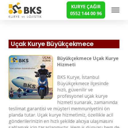
KURYE ÇAĞIR
0552 144 00 96
Hızlı Kurye Hizmetleri
Uçak Kurye Büyükçekmece
Büyükçekmece Uçak Kurye
Hizmeti
BKS Kurye, İstanbul
Büyükçekmece ilçesinde
hızlı, güvenilir ve
profesyonel uçak kurye
hizmeti sunarak, zamanında
teslimat garantisi ve müşteri memnuniyetini ön
planda tutar. Uçak kurye hizmetimiz, özellikle acil
gönderilerinizin en hızlı şekilde alıcıya ulaşmasını
sağlamak için tasarlanmıştır. Hem iş dünyası hem de