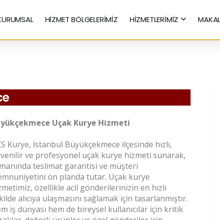
KURUMSAL
HİZMET BÖLGELERİMİZ
HİZMETLERİMİZ
MAKAL
Hızlı Kurye Hizmetleri
ce
yükçekmece Uçak Kurye Hizmeti
S Kurye, İstanbul Büyükçekmece ilçesinde hızlı,
venilir ve profesyonel uçak kurye hizmeti sunarak,
manında teslimat garantisi ve müşteri
mnuniyetini ön planda tutar. Uçak kurye
zmetimiz, özellikle acil gönderilerinizin en hızlı
kilde alıcıya ulaşmasını sağlamak için tasarlanmıştır.
m iş dünyası hem de bireysel kullanıcılar için kritik