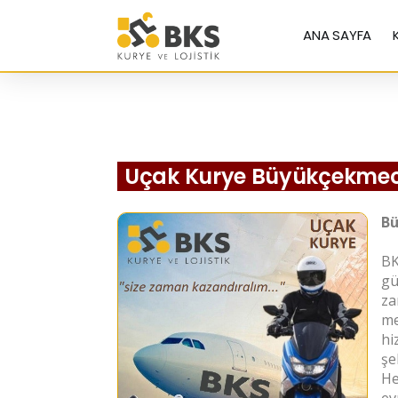
ANA SAYFA
Uçak Kurye Büyükçekme
Bü
BK
gü
za
me
hi
şe
He