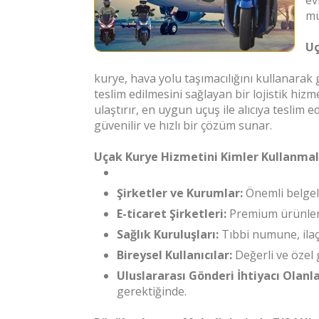
ev
mü
Uç
kurye, hava yolu taşımacılığını kullanarak g
teslim edilmesini sağlayan bir lojistik hiz
ulaştırır, en uygun uçuş ile alıcıya teslim
güvenilir ve hızlı bir çözüm sunar.
Uçak Kurye Hizmetini Kimler Kullanmal
Şirketler ve Kurumlar:
Önemli belgele
E-ticaret Şirketleri:
Premium ürünlerin
Sağlık Kuruluşları:
Tıbbi numune, ilaç
Bireysel Kullanıcılar:
Değerli ve özel 
Uluslararası Gönderi İhtiyacı Olanla
gerektiğinde.