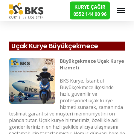
KURYE ÇAĞIR
0552 144 00 96
Hızlı Kurye Hizmetleri
Uçak Kurye Büyükçekmece
Büyükçekmece Uçak Kurye
Hizmeti
BKS Kurye, İstanbul
Büyükçekmece ilçesinde
hızlı, güvenilir ve
profesyonel uçak kurye
hizmeti sunarak, zamanında
teslimat garantisi ve müşteri memnuniyetini ön
planda tutar. Uçak kurye hizmetimiz, özellikle acil
gönderilerinizin en hızlı şekilde alıcıya ulaşmasını
sağlamak için tasarlanmıştır. Hem iş dünyası hem de