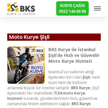
KURYE ÇAĞIR
0552 144 00 96
Hızlı Kurye Hizmetleri
Moto Kurye Şişli
BKS Kurye ile İstanbul
Şişli’de Hızlı ve Güvenilir
Moto Kurye Hizmeti
İstanbul'un kalbinin attığı
ilçelerden biri olan
Şişli
, hem
ticari hem de kültürel
anlamda büyük bir öneme sahiptir.
BKS Kurye
, Şişli
ilçesindeki her mahallede
7/24 moto kurye
hizmeti
sunarak, gönderilerinizin hızlı, güvenli ve
zamanında teslim edilmesini sağlar.
BKS Kurye
,