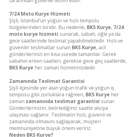
tarafından güvenle teslim edilir.
7/24 Moto Kurye Hizmeti
Şişli, İstanbul’un yoğun ve hızlı tempolu
bölgelerinden biridir. Bu nedenle,
BKS Kurye
,
7/24
moto kurye hizmeti
sunarak, sabah, öğle ya da
gece saatlerinde teslimat yapabilmektedir. Hızlı ve
güvenilir teslimatlar sunan
BKS Kurye
, acil
gönderilerinizi en kısa sürede tamamlar. Gerek
sabahın erken saatleri, gerekse gece geç saatlerde,
BKS Kurye
her zaman hizmetinizdedir.
Zamanında Teslimat Garantisi
Şişli ilçesinde yer alan yoğun trafik ve yoğun iş
temposu gibi zorluklara rağmen,
BKS Kurye
her
zaman
zamanında teslimat garantisi
sunar.
Gönderilerinizin, belirlediğiniz saatte alıcıya
ulaşması sağlanır. Teslimatın hızlı, güvenli ve
zamanında olmasını sağlayarak, müşteri
memnuniyetine büyük önem veririz.
Neden BKS Kurye?