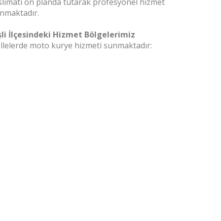
slimatı ön planda tutarak profesyonel hizmet
nmaktadır.
şli İlçesindeki Hizmet Bölgelerimiz
hallelerde moto kurye hizmeti sunmaktadır: