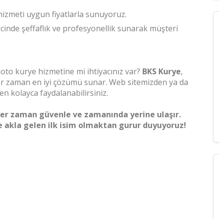
 hizmeti uygun fiyatlarla sunuyoruz.
ecinde şeffaflık ve profesyonellik sunarak müşteri
 moto kurye hizmetine mi ihtiyacınız var?
BKS Kurye
,
 her zaman en iyi çözümü sunar. Web sitemizden ya da
n kolayca faydalanabilirsiniz.
z her zaman güvenle ve zamanında yerine ulaşır.
 akla gelen ilk isim olmaktan gurur duyuyoruz!