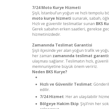
7/24 Moto Kurye Hizmeti
Şişli, İstanbul’un yoğun ve hızlı tempolu b
moto kurye hizmeti
sunarak, sabah, öğle
Hızlı ve güvenilir teslimatlar sunan
BKS Ku
Gerek sabahın erken saatleri, gerekse gec
hizmetinizdedir.
Zamanında Teslimat Garantisi
Şişli ilçesinde yer alan yoğun trafik ve y
her zaman
zamanında teslimat garanti
ulaşması sağlanır. Teslimatın hızlı, güven
memnuniyetine büyük önem veririz.
Neden BKS Kurye?
Hızlı ve Güvenilir Teslimat
: Gönderi
edilir.
7/24 Hizmet
: Her an ulaşılabilir hiz
Bölgeye Hakim Ekip
: Şişli’nin her so