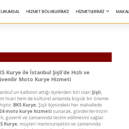
KURUMSAL
HİZMET BÖLGELERİMİZ
HİZMETLERİMİZ
MAKAL
Hızlı Kurye Hizmetleri
S Kurye ile İstanbul Şişli’de Hızlı ve
venilir Moto Kurye Hizmeti
tanbul'un kalbinin attığı ilçelerden biri olan
Şişli
,
m ticari hem de kültürel anlamda büyük bir öneme
hiptir.
BKS Kurye
, Şişli ilçesindeki her mahallede
24 moto kurye hizmeti
sunarak, gönderilerinizin
zlı, güvenli ve zamanında teslim edilmesini sağlar.
S Kurye
, müşteri memnuniyetini ve zamanında