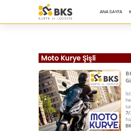
ANA SAYFA
Moto Kurye Şişli
BK
Gü
İs
he
sa
7/
hı
BK