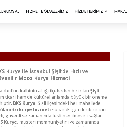
KURUMSAL
HİZMET BÖLGELERİMİZ
HİZMETLERİMİZ
MAKAL
Hızlı Kurye Hizmetleri
S Kurye ile İstanbul Şişli’de Hızlı ve
venilir Moto Kurye Hizmeti
tanbul'un kalbinin attığı ilçelerden biri olan
Şişli
,
m ticari hem de kültürel anlamda büyük bir öneme
hiptir.
BKS Kurye
, Şişli ilçesindeki her mahallede
24 moto kurye hizmeti
sunarak, gönderilerinizin
zlı, güvenli ve zamanında teslim edilmesini sağlar.
S Kurye
, müşteri memnuniyetini ve zamanında