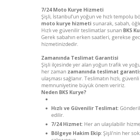
7/24 Moto Kurye Hizmeti
Şişli, İstanbul’un yoğun ve hızlı tempolu b
moto kurye hizmeti
sunarak, sabah, öğle
Hızlı ve güvenilir teslimatlar sunan
BKS Ku
Gerek sabahın erken saatleri, gerekse gec
hizmetinizdedir.
Zamanında Teslimat Garantisi
Şişli ilçesinde yer alan yoğun trafik ve y
her zaman
zamanında teslimat garanti
ulaşması sağlanır. Teslimatın hızlı, güven
memnuniyetine büyük önem veririz.
Neden BKS Kurye?
Hızlı ve Güvenilir Teslimat
: Gönderi
edilir.
7/24 Hizmet
: Her an ulaşılabilir hiz
Bölgeye Hakim Ekip
: Şişli’nin her so