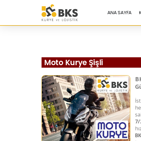
ANA SAYFA
Moto Kurye Şişli
BK
Gü
İs
he
sa
7/
hı
BK