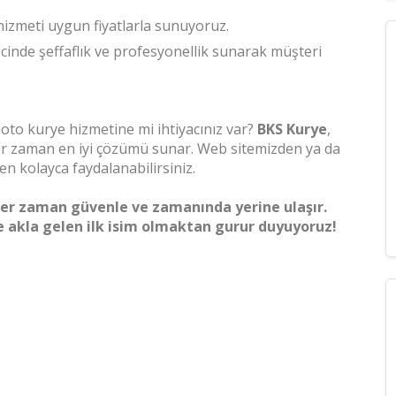
 hizmeti uygun fiyatlarla sunuyoruz.
ecinde şeffaflık ve profesyonellik sunarak müşteri
 moto kurye hizmetine mi ihtiyacınız var?
BKS Kurye
,
 her zaman en iyi çözümü sunar. Web sitemizden ya da
n kolayca faydalanabilirsiniz.
z her zaman güvenle ve zamanında yerine ulaşır.
 akla gelen ilk isim olmaktan gurur duyuyoruz!