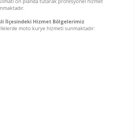
slimatı ön planda tutarak profesyonel hizmet
nmaktadır.
şli İlçesindeki Hizmet Bölgelerimiz
hallelerde moto kurye hizmeti sunmaktadır: