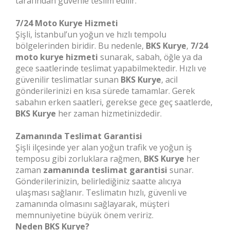
tarafından güvenle teslim edilir.
7/24 Moto Kurye Hizmeti
Şişli, İstanbul’un yoğun ve hızlı tempolu
bölgelerinden biridir. Bu nedenle,
BKS Kurye
,
7/24
moto kurye hizmeti
sunarak, sabah, öğle ya da
gece saatlerinde teslimat yapabilmektedir. Hızlı ve
güvenilir teslimatlar sunan
BKS Kurye
, acil
gönderilerinizi en kısa sürede tamamlar. Gerek
sabahın erken saatleri, gerekse gece geç saatlerde,
BKS Kurye
her zaman hizmetinizdedir.
Zamanında Teslimat Garantisi
Şişli ilçesinde yer alan yoğun trafik ve yoğun iş
temposu gibi zorluklara rağmen,
BKS Kurye
her
zaman
zamanında teslimat garantisi
sunar.
Gönderilerinizin, belirlediğiniz saatte alıcıya
ulaşması sağlanır. Teslimatın hızlı, güvenli ve
zamanında olmasını sağlayarak, müşteri
memnuniyetine büyük önem veririz.
Neden BKS Kurye?