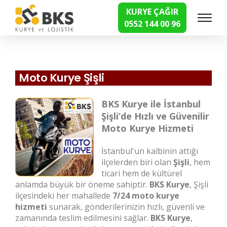
KURYE ÇAĞIR
0552 144 00 96
Hızlı Kurye Hizmetleri
Moto Kurye Şişli
BKS Kurye ile İstanbul
Şişli’de Hızlı ve Güvenilir
Moto Kurye Hizmeti
İstanbul'un kalbinin attığı
ilçelerden biri olan
Şişli
, hem
ticari hem de kültürel
anlamda büyük bir öneme sahiptir.
BKS Kurye
, Şişli
ilçesindeki her mahallede
7/24 moto kurye
hizmeti
sunarak, gönderilerinizin hızlı, güvenli ve
zamanında teslim edilmesini sağlar.
BKS Kurye
,