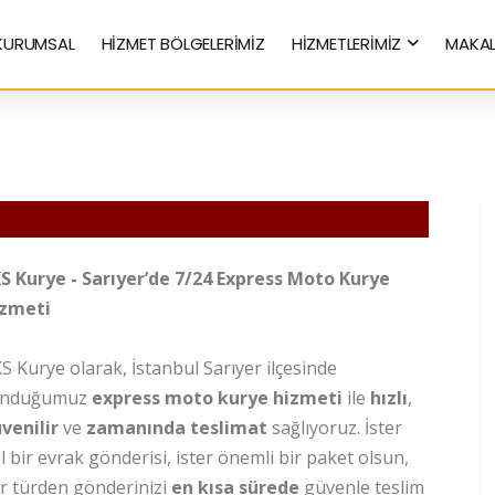
KURUMSAL
HİZMET BÖLGELERİMİZ
HİZMETLERİMİZ
MAKAL
Hızlı Kurye Hizmetleri
S Kurye - Sarıyer’de 7/24 Express Moto Kurye
zmeti
S Kurye olarak, İstanbul Sarıyer ilçesinde
unduğumuz
express moto kurye hizmeti
ile
hızlı
,
venilir
ve
zamanında teslimat
sağlıyoruz. İster
il bir evrak gönderisi, ister önemli bir paket olsun,
r türden gönderinizi
en kısa sürede
güvenle teslim