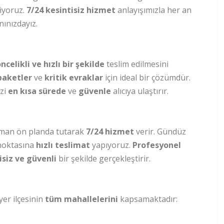
iyoruz.
7/24 kesintisiz hizmet
anlayışımızla her an
nınızdayız.
ncelikli ve hızlı bir şekilde
teslim edilmesini
paketler
ve
kritik evraklar
için ideal bir çözümdür.
izi
en kısa sürede
ve
güvenle
alıcıya ulaştırır.
aman ön planda tutarak
7/24 hizmet
verir. Gündüz
 noktasına
hızlı teslimat
yapıyoruz.
Profesyonel
isiz ve güvenli
bir şekilde gerçekleştirir.
ıyer ilçesinin
tüm mahallelerini
kapsamaktadır: