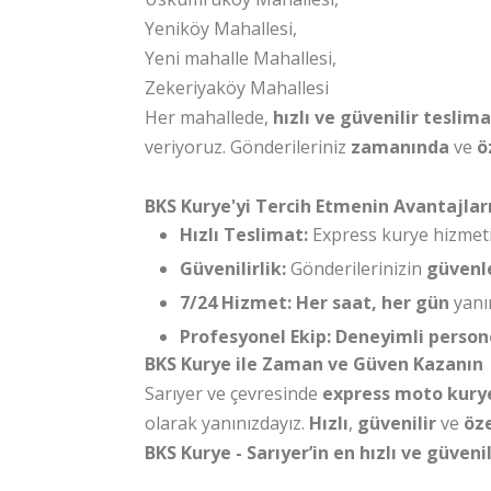
Yeniköy Mahallesi,
Yeni mahalle Mahallesi,
Zekeriyaköy Mahallesi
Her mahallede,
hızlı ve güvenilir teslim
veriyoruz. Gönderileriniz
zamanında
ve
ö
BKS Kurye'yi Tercih Etmenin Avantajlar
Hızlı Teslimat:
Express kurye hizmeti
Güvenilirlik:
Gönderilerinizin
güvenl
7/24 Hizmet:
Her saat, her gün
yanın
Profesyonel Ekip:
Deneyimli person
BKS Kurye ile Zaman ve Güven Kazanın
Sarıyer ve çevresinde
express moto kury
olarak yanınızdayız.
Hızlı
,
güvenilir
ve
öze
BKS Kurye - Sarıyer’in en hızlı ve güven