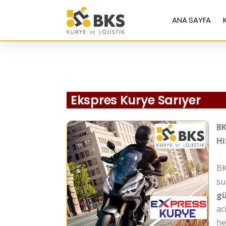
ANA SAYFA
Ekspres Kurye Sarıyer
BK
Hi
BK
s
gü
ac
he