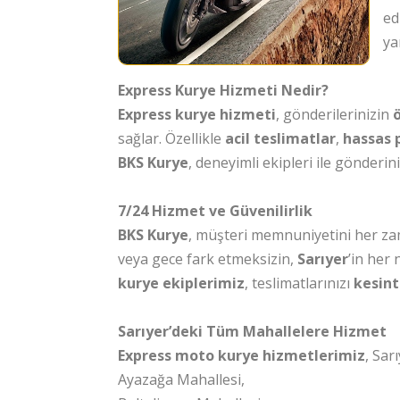
ed
ya
Express Kurye Hizmeti Nedir?
Express kurye hizmeti
, gönderilerinizin
ö
sağlar. Özellikle
acil teslimatlar
,
hassas 
BKS Kurye
, deneyimli ekipleri ile gönderin
7/24 Hizmet ve Güvenilirlik
BKS Kurye
, müşteri memnuniyetini her z
veya gece fark etmeksizin,
Sarıyer
’in her
kurye ekiplerimiz
, teslimatlarınızı
kesint
Sarıyer’deki Tüm Mahallelere Hizmet
Express moto kurye hizmetlerimiz
, Sar
Ayazağa Mahallesi,