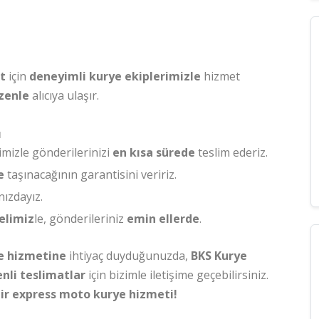
at
için
deneyimli kurye ekiplerimizle
hizmet
zenle
alıcıya ulaşır.
ı
mizle gönderilerinizi
en kısa sürede
teslim ederiz.
e
taşınacağının garantisini veririz.
ızdayız.
elimiz
le, gönderileriniz
emin ellerde
.
e hizmetine
ihtiyaç duyduğunuzda,
BKS Kurye
nli teslimatlar
için bizimle iletişime geçebilirsiniz.
ilir express moto kurye hizmeti!