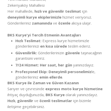
Zekeriyaköy Mahallesi
Her mahallede,
hızlı ve güvenilir teslimat
için
deneyimli kurye ekiplerimizle
hizmet veriyoruz.
Gönderileriniz
zamanında
ve
özenle
alıcıya ulaşır.
BKS Kurye'yi Tercih Etmenin Avantajları
Hızlı Teslimat:
Express kurye hizmetimizle
gönderilerinizi
en kısa sürede
teslim ederiz.
Güvenilirlik:
Gönderilerinizin
güvenle
taşınacağının
garantisini veririz.
7/24 Hizmet:
Her saat, her gün
yanınızdayız.
Profesyonel Ekip:
Deneyimli personelimiz
le,
gönderileriniz
emin ellerde
.
BKS Kurye ile Zaman ve Güven Kazanın
Sarıyer ve çevresinde
express moto kurye hizmetine
ihtiyaç duyduğunuzda,
BKS Kurye
olarak yanınızdayız.
Hızlı
,
güvenilir
ve
özenli teslimatlar
için bizimle
iletişime geçebilirsiniz.