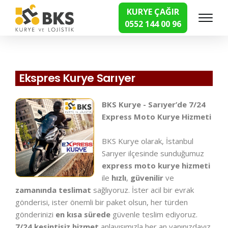
KURYE ÇAĞIR
0552 144 00 96
Hızlı Kurye Hizmetleri
Ekspres Kurye Sarıyer
BKS Kurye - Sarıyer’de 7/24
Express Moto Kurye Hizmeti
BKS Kurye olarak, İstanbul
Sarıyer ilçesinde sunduğumuz
express moto kurye hizmeti
ile
hızlı
,
güvenilir
ve
zamanında teslimat
sağlıyoruz. İster acil bir evrak
gönderisi, ister önemli bir paket olsun, her türden
gönderinizi
en kısa sürede
güvenle teslim ediyoruz.
7/24 kesintisiz hizmet
anlayışımızla her an yanınızdayız.