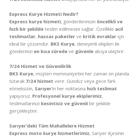
Express Kurye Hizmeti Nedir?
Express kurye hizmeti
, gönderilerinizin
öncelikli ve
hızlı bir şekilde
teslim edilmesini sağlar. Özellikle
acil
teslimatlar
,
hassas paketler
ve
kritik evraklar
için
ideal bir çözümdür.
BKS Kurye
, deneyimli ekipleri ile
gönderinizi
en kısa sürede
ve
güvenle
alıcıya ulaştırır.
7/24 Hizmet ve Güvenilirlik
BKS Kurye
, müşteri memnuniyetini her zaman ön planda
tutarak
7/24 hizmet
verir. Gündüz veya gece fark
etmeksizin,
Sarıyer
’in her noktasına
hızlı teslimat
yapıyoruz.
Profesyonel kurye ekiplerimiz
,
teslimatlarınızı
kesintisiz ve güvenli
bir şekilde
gerçekleştirir.
Sarıyer’deki Tüm Mahallelere Hizmet
Express moto kurye hizmetlerimiz
, Sarıyer ilçesinin