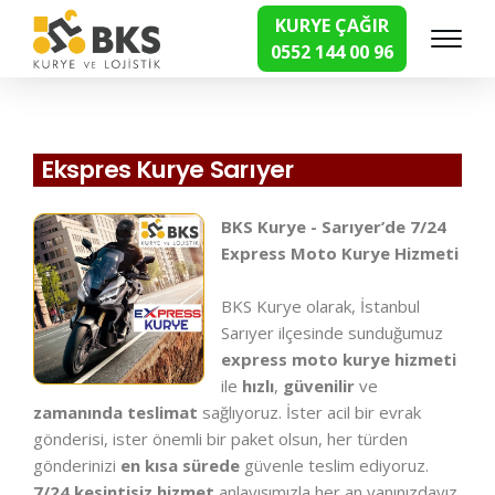
KURYE ÇAĞIR
0552 144 00 96
Hızlı Kurye Hizmetleri
Ekspres Kurye Sarıyer
BKS Kurye - Sarıyer’de 7/24
Express Moto Kurye Hizmeti
BKS Kurye olarak, İstanbul
Sarıyer ilçesinde sunduğumuz
express moto kurye hizmeti
ile
hızlı
,
güvenilir
ve
zamanında teslimat
sağlıyoruz. İster acil bir evrak
gönderisi, ister önemli bir paket olsun, her türden
gönderinizi
en kısa sürede
güvenle teslim ediyoruz.
7/24 kesintisiz hizmet
anlayışımızla her an yanınızdayız.