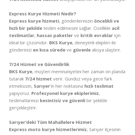
Express Kurye Hizmeti Nedir?
Express kurye hizmeti
, gönderilerinizin
öncelikli ve
hızlı bir şekilde
teslim edilmesini sağlar. Özellikle
acil
teslimatlar
,
hassas paketler
ve
kritik evraklar
için
ideal bir çözümdür.
BKS Kurye
, deneyimli ekipleri ile
gönderinizi
en kısa sürede
ve
güvenle
alıcıya ulaştırır.
7/24 Hizmet ve Güvenilirlik
BKS Kurye
, müşteri memnuniyetini her zaman ön planda
tutarak
7/24 hizmet
verir. Gündüz veya gece fark
etmeksizin,
Sarıyer
’in her noktasına
hızlı teslimat
yapıyoruz.
Profesyonel kurye ekiplerimiz
,
teslimatlarınızı
kesintisiz ve güvenli
bir şekilde
gerçekleştirir.
Sarıyer’deki Tüm Mahallelere Hizmet
Express moto kurye hizmetlerimiz
, Sarıyer ilçesinin