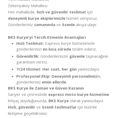
Zekeriyaköy Mahallesi
Her mahallede,
hızlı ve güvenilir teslimat
için
deneyimli kurye ekiplerimizle
hizmet veriyoruz.
Gönderileriniz
zamanında
ve
özenle
alıcıya ulaşır.
BKS Kurye'yi Tercih Etmenin Avantajları
Hızlı Teslimat:
Express kurye hizmetimizle
gönderilerinizi
en kısa sürede
teslim ederiz.
Güvenilirlik:
Gönderilerinizin
güvenle
taşınacağının
garantisini veririz.
7/24 Hizmet:
Her saat, her gün
yanınızdayız.
Profesyonel Ekip:
Deneyimli personelimiz
le,
gönderileriniz
emin ellerde
.
BKS Kurye ile Zaman ve Güven Kazanın
Sarıyer ve çevresinde
express moto kurye hizmetine
ihtiyaç duyduğunuzda,
BKS Kurye
olarak yanınızdayız.
Hızlı
,
güvenilir
ve
özenli teslimatlar
için bizimle
iletişime geçebilirsiniz.