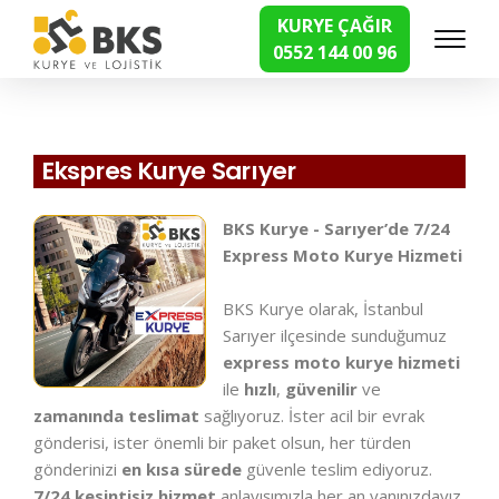
KURYE ÇAĞIR
0552 144 00 96
Hızlı Kurye Hizmetleri
Ekspres Kurye Sarıyer
BKS Kurye - Sarıyer’de 7/24
Express Moto Kurye Hizmeti
BKS Kurye olarak, İstanbul
Sarıyer ilçesinde sunduğumuz
express moto kurye hizmeti
ile
hızlı
,
güvenilir
ve
zamanında teslimat
sağlıyoruz. İster acil bir evrak
gönderisi, ister önemli bir paket olsun, her türden
gönderinizi
en kısa sürede
güvenle teslim ediyoruz.
7/24 kesintisiz hizmet
anlayışımızla her an yanınızdayız.