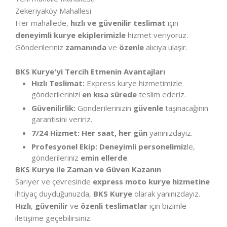
Zekeriyaköy Mahallesi
Her mahallede,
hızlı ve güvenilir teslimat
için
deneyimli kurye ekiplerimizle
hizmet veriyoruz.
Gönderileriniz
zamanında
ve
özenle
alıcıya ulaşır.
BKS Kurye'yi Tercih Etmenin Avantajları
Hızlı Teslimat:
Express kurye hizmetimizle
gönderilerinizi
en kısa sürede
teslim ederiz.
Güvenilirlik:
Gönderilerinizin
güvenle
taşınacağının
garantisini veririz.
7/24 Hizmet:
Her saat, her gün
yanınızdayız.
Profesyonel Ekip:
Deneyimli personelimiz
le,
gönderileriniz
emin ellerde
.
BKS Kurye ile Zaman ve Güven Kazanın
Sarıyer ve çevresinde
express moto kurye hizmetine
ihtiyaç duyduğunuzda,
BKS Kurye
olarak yanınızdayız.
Hızlı
,
güvenilir
ve
özenli teslimatlar
için bizimle
iletişime geçebilirsiniz.