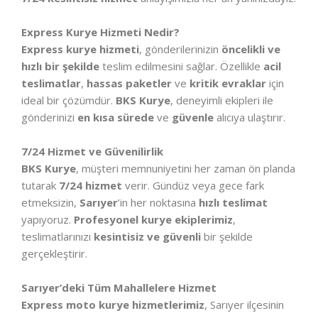
Express Kurye Hizmeti Nedir?
Express kurye hizmeti
, gönderilerinizin
öncelikli ve
hızlı bir şekilde
teslim edilmesini sağlar. Özellikle
acil
teslimatlar
,
hassas paketler
ve
kritik evraklar
için
ideal bir çözümdür.
BKS Kurye
, deneyimli ekipleri ile
gönderinizi
en kısa sürede
ve
güvenle
alıcıya ulaştırır.
7/24 Hizmet ve Güvenilirlik
BKS Kurye
, müşteri memnuniyetini her zaman ön planda
tutarak
7/24 hizmet
verir. Gündüz veya gece fark
etmeksizin,
Sarıyer
’in her noktasına
hızlı teslimat
yapıyoruz.
Profesyonel kurye ekiplerimiz
,
teslimatlarınızı
kesintisiz ve güvenli
bir şekilde
gerçekleştirir.
Sarıyer’deki Tüm Mahallelere Hizmet
Express moto kurye hizmetlerimiz
, Sarıyer ilçesinin