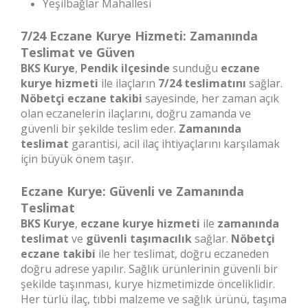
Yeşilbağlar Mahallesi
7/24 Eczane Kurye Hizmeti: Zamanında
Teslimat ve Güven
BKS Kurye
,
Pendik ilçesinde
sunduğu
eczane
kurye hizmeti
ile ilaçların
7/24 teslimatını
sağlar.
Nöbetçi eczane takibi
sayesinde, her zaman açık
olan eczanelerin ilaçlarını, doğru zamanda ve
güvenli bir şekilde teslim eder.
Zamanında
teslimat
garantisi, acil ilaç ihtiyaçlarını karşılamak
için büyük önem taşır.
Eczane Kurye: Güvenli ve Zamanında
Teslimat
BKS Kurye
,
eczane kurye hizmeti
ile
zamanında
teslimat
ve
güvenli taşımacılık
sağlar.
Nöbetçi
eczane takibi
ile her teslimat, doğru eczaneden
doğru adrese yapılır. Sağlık ürünlerinin güvenli bir
şekilde taşınması, kurye hizmetimizde önceliklidir.
Her türlü ilaç, tıbbi malzeme ve sağlık ürünü, taşıma