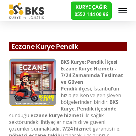
KURYE ÇAĞIR
0552 144 00 96
Hızlı Kurye Hizmetleri
Eczane Kurye Pendik
BKS Kurye: Pendik İlçesi
Eczane Kurye Hizmeti -
7/24 Zamanında Teslimat
ve Güven
Pendik ilçesi
, İstanbul’un
hızla gelişen ve genişleyen
bölgelerinden biridir.
BKS
Kurye
,
Pendik ilçesinde
sunduğu
eczane kurye hizmeti
ile sağlık
sektöründeki ihtiyaçlarınıza hızlı ve güvenli
çözümler sunmaktadır.
7/24 hizmet
garantisi ile,
nöbetçi eczane takibi
yaparak, ilaçlarınızın