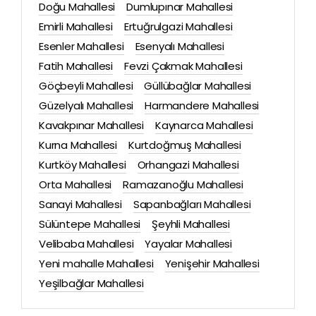
Doğu Mahallesi
Dumlupınar Mahallesi
Emirli Mahallesi
Ertuğrulgazi Mahallesi
Esenler Mahallesi
Esenyalı Mahallesi
Fatih Mahallesi
Fevzi Çakmak Mahallesi
Göçbeyli Mahallesi
Güllübağlar Mahallesi
Güzelyalı Mahallesi
Harmandere Mahallesi
Kavakpınar Mahallesi
Kaynarca Mahallesi
Kurna Mahallesi
Kurtdoğmuş Mahallesi
Kurtköy Mahallesi
Orhangazi Mahallesi
Orta Mahallesi
Ramazanoğlu Mahallesi
Sanayi Mahallesi
Sapanbağları Mahallesi
Sülüntepe Mahallesi
Şeyhli Mahallesi
Velibaba Mahallesi
Yayalar Mahallesi
Yeni mahalle Mahallesi
Yenişehir Mahallesi
Yeşilbağlar Mahallesi