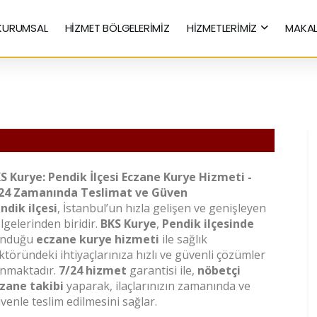
KURUMSAL
HİZMET BÖLGELERİMİZ
HİZMETLERİMİZ
MAKAL
Hızlı Kurye Hizmetleri
S Kurye: Pendik İlçesi Eczane Kurye Hizmeti -
24 Zamanında Teslimat ve Güven
ndik ilçesi
, İstanbul’un hızla gelişen ve genişleyen
lgelerinden biridir.
BKS Kurye
,
Pendik ilçesinde
unduğu
eczane kurye hizmeti
ile sağlık
ktöründeki ihtiyaçlarınıza hızlı ve güvenli çözümler
nmaktadır.
7/24 hizmet
garantisi ile,
nöbetçi
zane takibi
yaparak, ilaçlarınızın zamanında ve
venle teslim edilmesini sağlar.