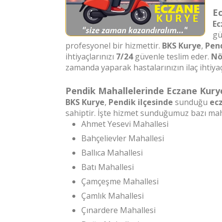
Ec
Ec
gü
profesyonel bir hizmettir.
BKS Kurye
,
Pend
ihtiyaçlarınızı
7/24
güvenle teslim eder.
Nö
zamanda yaparak hastalarınızın ilaç ihtiyaçl
Pendik Mahallelerinde Eczane Kury
BKS Kurye
,
Pendik ilçesinde
sunduğu
ec
sahiptir. İşte hizmet sunduğumuz bazı mah
Ahmet Yesevi Mahallesi
Bahçelievler Mahallesi
Ballıca Mahallesi
Batı Mahallesi
Çamçeşme Mahallesi
Çamlık Mahallesi
Çınardere Mahallesi