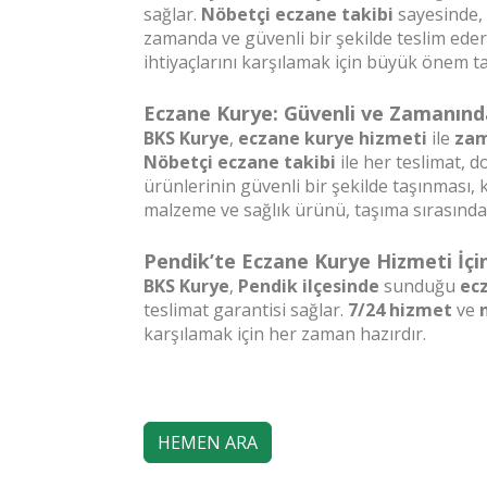
sağlar.
Nöbetçi eczane takibi
sayesinde, 
zamanda ve güvenli bir şekilde teslim eder
ihtiyaçlarını karşılamak için büyük önem ta
Eczane Kurye: Güvenli ve Zamanınd
BKS Kurye
,
eczane kurye hizmeti
ile
zam
Nöbetçi eczane takibi
ile her teslimat, 
ürünlerinin güvenli bir şekilde taşınması, k
malzeme ve sağlık ürünü, taşıma sırasında
Pendik’te Eczane Kurye Hizmeti İçi
BKS Kurye
,
Pendik ilçesinde
sunduğu
ec
teslimat garantisi sağlar.
7/24 hizmet
ve
karşılamak için her zaman hazırdır.
HEMEN ARA