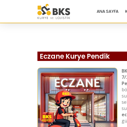
ANA SAYFA
Eczane Kurye Pendik
BK
7/
Pe
bö
s
se
su
ec
gü