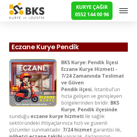
KURYE ÇAĞIR
0552 144 00 96
Hızlı Kurye Hizmetleri
Eczane Kurye Pendik
BKS Kurye: Pendik İlçesi
Eczane Kurye Hizmeti -
7/24 Zamanında Teslimat
ve Güven
Pendik ilçesi
, İstanbul’un
hızla gelişen ve genişleyen
bölgelerinden biridir.
BKS
Kurye
,
Pendik ilçesinde
sunduğu
eczane kurye hizmeti
ile sağlık
sektöründeki ihtiyaçlarınıza hızlı ve güvenli
çözümler sunmaktadır.
7/24 hizmet
garantisi ile,
nöbetçi eczane takibi
yaparak, ilaçlarınızın