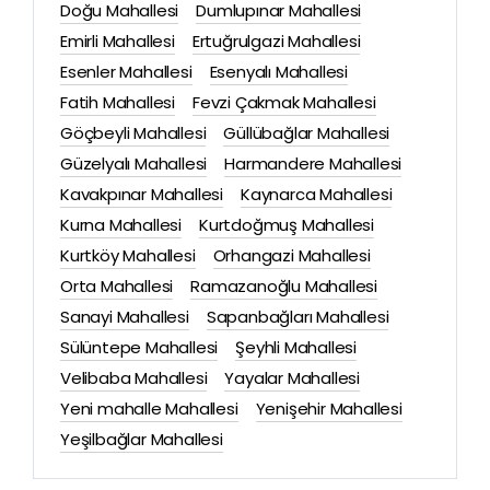
Doğu Mahallesi
Dumlupınar Mahallesi
Emirli Mahallesi
Ertuğrulgazi Mahallesi
Esenler Mahallesi
Esenyalı Mahallesi
Fatih Mahallesi
Fevzi Çakmak Mahallesi
Göçbeyli Mahallesi
Güllübağlar Mahallesi
Güzelyalı Mahallesi
Harmandere Mahallesi
Kavakpınar Mahallesi
Kaynarca Mahallesi
Kurna Mahallesi
Kurtdoğmuş Mahallesi
Kurtköy Mahallesi
Orhangazi Mahallesi
Orta Mahallesi
Ramazanoğlu Mahallesi
Sanayi Mahallesi
Sapanbağları Mahallesi
Sülüntepe Mahallesi
Şeyhli Mahallesi
Velibaba Mahallesi
Yayalar Mahallesi
Yeni mahalle Mahallesi
Yenişehir Mahallesi
Yeşilbağlar Mahallesi