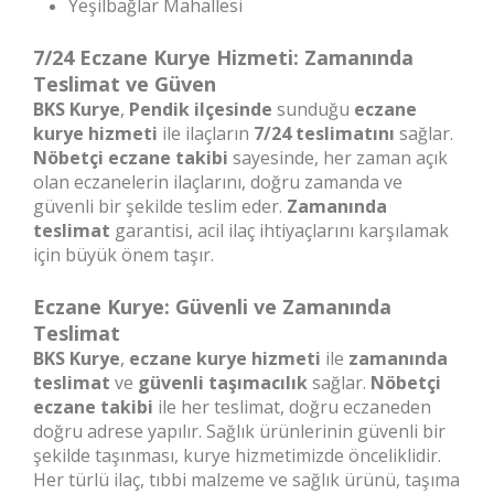
Yeşilbağlar Mahallesi
7/24 Eczane Kurye Hizmeti: Zamanında
Teslimat ve Güven
BKS Kurye
,
Pendik ilçesinde
sunduğu
eczane
kurye hizmeti
ile ilaçların
7/24 teslimatını
sağlar.
Nöbetçi eczane takibi
sayesinde, her zaman açık
olan eczanelerin ilaçlarını, doğru zamanda ve
güvenli bir şekilde teslim eder.
Zamanında
teslimat
garantisi, acil ilaç ihtiyaçlarını karşılamak
için büyük önem taşır.
Eczane Kurye: Güvenli ve Zamanında
Teslimat
BKS Kurye
,
eczane kurye hizmeti
ile
zamanında
teslimat
ve
güvenli taşımacılık
sağlar.
Nöbetçi
eczane takibi
ile her teslimat, doğru eczaneden
doğru adrese yapılır. Sağlık ürünlerinin güvenli bir
şekilde taşınması, kurye hizmetimizde önceliklidir.
Her türlü ilaç, tıbbi malzeme ve sağlık ürünü, taşıma