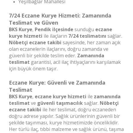
Yeşilbağlar Mahallesi
7/24 Eczane Kurye Hizmeti: Zamanında
Teslimat ve Güven
BKS Kurye
,
Pendik ilçesinde
sunduğu
eczane
kurye hizmeti
ile ilaçların
7/24 teslimatını
sağlar.
Nöbetçi eczane takibi
sayesinde, her zaman açık
olan eczanelerin ilaçlarını, doğru zamanda ve
güvenli bir şekilde teslim eder.
Zamanında
teslimat
garantisi, acil ilaç ihtiyaçlarını karşılamak
için büyük önem taşır.
Eczane Kurye: Güvenli ve Zamanında
Teslimat
BKS Kurye
,
eczane kurye hizmeti
ile
zamanında
teslimat
ve
güvenli taşımacılık
sağlar.
Nöbetçi
eczane takibi
ile her teslimat, doğru eczaneden
doğru adrese yapılır. Sağlık ürünlerinin güvenli bir
şekilde taşınması, kurye hizmetimizde önceliklidir.
Her türlü ilaç, tıbbi malzeme ve sağlık ürünü, taşıma