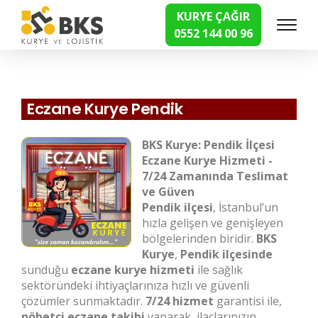
KURYE ÇAĞIR
0552 144 00 96
Hızlı Kurye Hizmetleri
Eczane Kurye Pendik
BKS Kurye: Pendik İlçesi
Eczane Kurye Hizmeti -
7/24 Zamanında Teslimat
ve Güven
Pendik ilçesi
, İstanbul’un
hızla gelişen ve genişleyen
bölgelerinden biridir.
BKS
Kurye
,
Pendik ilçesinde
sunduğu
eczane kurye hizmeti
ile sağlık
sektöründeki ihtiyaçlarınıza hızlı ve güvenli
çözümler sunmaktadır.
7/24 hizmet
garantisi ile,
nöbetçi eczane takibi
yaparak, ilaçlarınızın