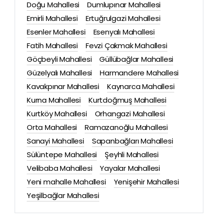
Doğu Mahallesi
Dumlupınar Mahallesi
Emirli Mahallesi
Ertuğrulgazi Mahallesi
Esenler Mahallesi
Esenyalı Mahallesi
Fatih Mahallesi
Fevzi Çakmak Mahallesi
Göçbeyli Mahallesi
Güllübağlar Mahallesi
Güzelyalı Mahallesi
Harmandere Mahallesi
Kavakpınar Mahallesi
Kaynarca Mahallesi
Kurna Mahallesi
Kurtdoğmuş Mahallesi
Kurtköy Mahallesi
Orhangazi Mahallesi
Orta Mahallesi
Ramazanoğlu Mahallesi
Sanayi Mahallesi
Sapanbağları Mahallesi
Sülüntepe Mahallesi
Şeyhli Mahallesi
Velibaba Mahallesi
Yayalar Mahallesi
Yeni mahalle Mahallesi
Yenişehir Mahallesi
Yeşilbağlar Mahallesi