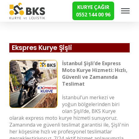
KURYE ÇAĞIR
0552 144 00 96
Hızlı Kurye Hizmetleri
Ekspres Kurye Şişli
İstanbul Şişli’de Express
Moto Kurye Hizmeti: Hızlı,
Güvenli ve Zamanında
Teslimat
İstanbul’un merkezi ve
yoğun bölgelerinden biri
olan Şişli’de, BKS Kurye
olarak express moto kurye hizmeti sunuyoruz.
Zamanında ve güvenli teslimat garantisi ile, Şişli'nin
her köşesine hızlı ve profesyonel teslimatlar
gerçekleştiriyoruz. 7/24 aktif hizmet anlayışımızla,