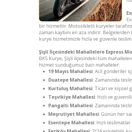
hı
Ex
Ex
bir hizmettir. Motosikletli kuryeler tarafı
zaman kaybını en aza indirir. Belgelerden
kurye hizmetimizle hızla ve güvenle teslim e
Şişli İlçesindeki Mahallelere Express M
BKS Kurye, Şişli ilçesindeki tüm mahallele
hizmet sunduğumuz bazı mahalleler:
19 Mayıs Mahallesi
: Acil gönderiler i
Duatepe Mahallesi
: Zamanında tesli
Kurtuluş Mahallesi
: Ticari ve kişisel
Teşvikiye Mahallesi
: Hızlı ve güvenil
Pangaltı Mahallesi
: Zamanında tesli
Meşrutiyet Mahallesi
: Günün her saa
Esentepe Mahallesi
: Hızlı teslimatla
Feriköy Mahallesi
: 7/24 erişilebilir k