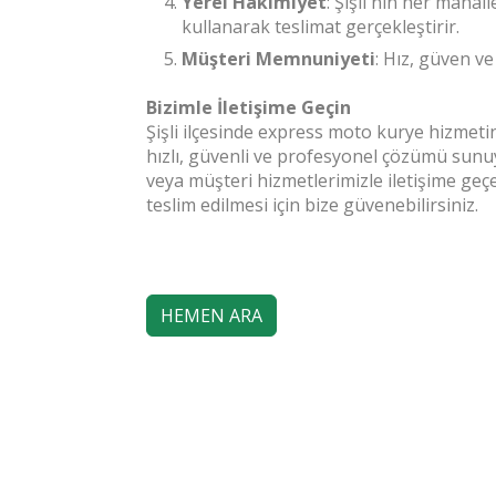
Yerel Hakimiyet
: Şişli'nin her mahal
kullanarak teslimat gerçekleştirir.
Müşteri Memnuniyeti
: Hız, güven v
Bizimle İletişime Geçin
Şişli ilçesinde express moto kurye hizmeti
hızlı, güvenli ve profesyonel çözümü sunu
veya müşteri hizmetlerimizle iletişime geç
teslim edilmesi için bize güvenebilirsiniz.
HEMEN ARA