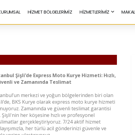
KURUMSAL
HİZMET BÖLGELERİMİZ
HİZMETLERİMİZ
MAKAL
Hızlı Kurye Hizmetleri
tanbul Şişli’de Express Moto Kurye Hizmeti: Hızlı,
venli ve Zamanında Teslimat
tanbul’un merkezi ve yoğun bölgelerinden biri olan
şli’de, BKS Kurye olarak express moto kurye hizmeti
nuyoruz. Zamanında ve güvenli teslimat garantisi
e, Şişli'nin her köşesine hızlı ve profesyonel
slimatlar gerçekleştiriyoruz. 7/24 aktif hizmet
layışımızla, her türlü acil gönderinizi güvenle ve