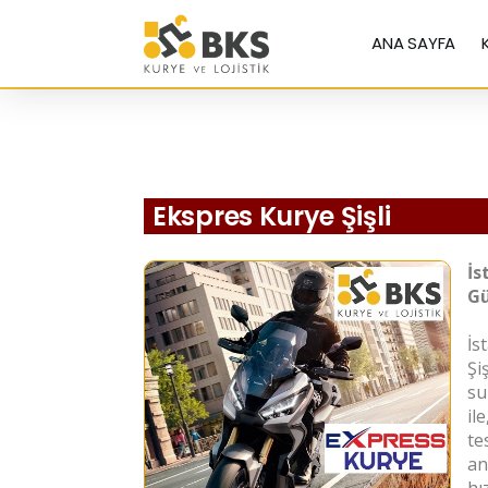
ANA SAYFA
Ekspres Kurye Şişli
İs
Gü
İs
Şi
su
il
te
an