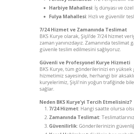
Harbiye Mahallesi
: İş dünyası ve öze
Fulya Mahallesi
: Hızlı ve güvenilir te
7/24 Hizmet ve Zamanında Teslimat
BKS Kurye olarak, Şişli’de 7/24 hizmet veri
zaman yanınızdayız. Zamanında teslimat gar
güvenle teslim edilmesini sağlıyoruz.
Güvenli ve Profesyonel Kurye Hizmeti
BKS Kurye, tüm gönderilerinizi en yüksek g
hizmetimiz sayesinde, herhangi bir aksakl
kuryelerimiz, Şişli'nin yoğun trafiğinde bile
sağlar.
Neden BKS Kurye’yi Tercih Etmelisiniz?
7/24 Hizmet
: Hangi saatte olursa ols
Zamanında Teslimat
: Teslimatların
Güvenilirlik
: Gönderilerinizin güvenliğ