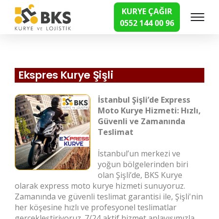
KURYE ÇAĞIR
0552 144 00 96
Hızlı Kurye Hizmetleri
Ekspres Kurye Şişli
İstanbul Şişli’de Express
Moto Kurye Hizmeti: Hızlı,
Güvenli ve Zamanında
Teslimat
İstanbul’un merkezi ve
yoğun bölgelerinden biri
olan Şişli’de, BKS Kurye
olarak express moto kurye hizmeti sunuyoruz.
Zamanında ve güvenli teslimat garantisi ile, Şişli'nin
her köşesine hızlı ve profesyonel teslimatlar
gerçekleştiriyoruz. 7/24 aktif hizmet anlayışımızla,