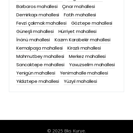
Barbaros mahallesi
Çınar mahallesi
Demirkapı mahallesi
Fatih mahallesi
Fevzi çakmak mahallesi
Göztepe mahallesi
Güneşli mahallesi
Hürriyet mahallesi
İnönü mahallesi
Kazım Karabekir mahallesi
Kemalpaşa mahallesi
Kirazlı mahallesi
Mahmutbey mahallesi
Merkez mahallesi
Sancaktepe mahallesi
Yavuzselim mahallesi
Yenigün mahallesi
Yenimahalle mahallesi
Yıldıztepe mahallesi
Yüzyıl mahallesi
© 2025 Bks Kurye.