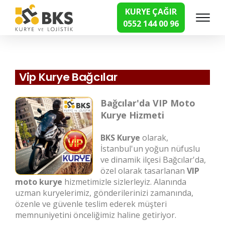
KURYE ÇAĞIR
0552 144 00 96
Hızlı Kurye Hizmetleri
Vip Kurye Bağcılar
Bağcılar'da VIP Moto
Kurye Hizmeti
BKS Kurye
olarak,
İstanbul'un yoğun nüfuslu
ve dinamik ilçesi Bağcılar'da,
özel olarak tasarlanan
VIP
moto kurye
hizmetimizle sizlerleyiz. Alanında
uzman kuryelerimiz, gönderilerinizi zamanında,
özenle ve güvenle teslim ederek müşteri
memnuniyetini önceliğimiz haline getiriyor.