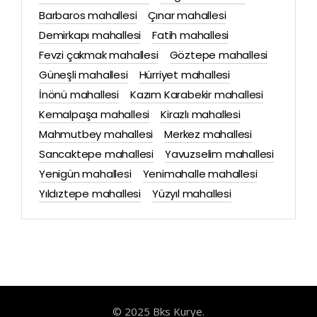
Barbaros mahallesi
Çınar mahallesi
Demirkapı mahallesi
Fatih mahallesi
Fevzi çakmak mahallesi
Göztepe mahallesi
Güneşli mahallesi
Hürriyet mahallesi
İnönü mahallesi
Kazım Karabekir mahallesi
Kemalpaşa mahallesi
Kirazlı mahallesi
Mahmutbey mahallesi
Merkez mahallesi
Sancaktepe mahallesi
Yavuzselim mahallesi
Yenigün mahallesi
Yenimahalle mahallesi
Yıldıztepe mahallesi
Yüzyıl mahallesi
© 2025 Bks Kurye.