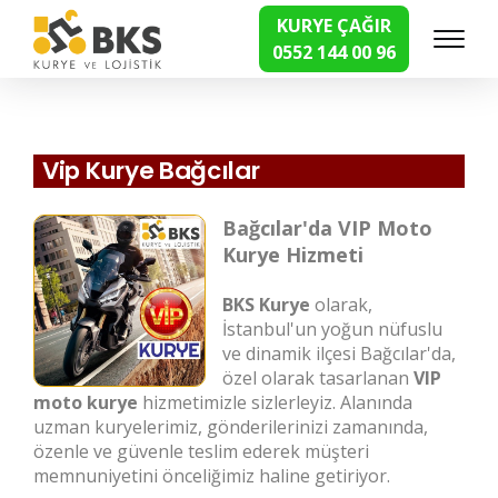
KURYE ÇAĞIR
0552 144 00 96
Hızlı Kurye Hizmetleri
Vip Kurye Bağcılar
Bağcılar'da VIP Moto
Kurye Hizmeti
BKS Kurye
olarak,
İstanbul'un yoğun nüfuslu
ve dinamik ilçesi Bağcılar'da,
özel olarak tasarlanan
VIP
moto kurye
hizmetimizle sizlerleyiz. Alanında
uzman kuryelerimiz, gönderilerinizi zamanında,
özenle ve güvenle teslim ederek müşteri
memnuniyetini önceliğimiz haline getiriyor.