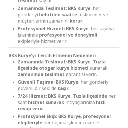
teslimat
sağlar.
Zamanında Teslimat:
BKS Kurye
, her
gönderiyi
belirtilen saatte
teslim eder ve
müşterilerinin zamanını
korur
.
Profesyonel Hizmet:
BKS Kurye
, her taşıma
işleminde
profesyonel ve deneyimli
ekipleriyle hizmet verir.
BKS Kurye’yi Tercih Etmenin Nedenleri
Zamanında Teslimat:
BKS Kurye
,
Tuzla
ilçesinde
otogar kurye hizmeti
sunarak
zamanında teslimat
garantisi verir.
Güvenli Taşıma:
BKS Kurye
, her gönderiyi
güvenli bir şekilde
taşır
.
7/24 Hizmet:
BKS Kurye
,
Tuzla ilçesinde
her
saat
hizmet sunarak
ihtiyaçlarınıza
hızlı
cevap verir
.
Profesyonel Ekip:
BKS Kurye
,
profesyonel
ekipleriyle
her taşıma işlemini özenle