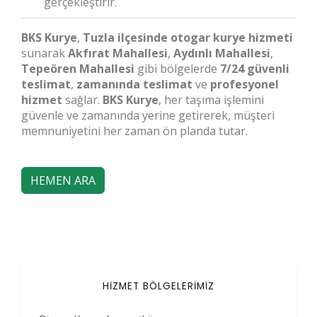
gerçekleştirir.
BKS Kurye
,
Tuzla ilçesinde
otogar kurye hizmeti
sunarak
Akfırat Mahallesi
,
Aydınlı Mahallesi
,
Tepeören Mahallesi
gibi bölgelerde
7/24 güvenli
teslimat
,
zamanında teslimat
ve
profesyonel
hizmet
sağlar.
BKS Kurye
, her taşıma işlemini
güvenle ve zamanında yerine getirerek, müşteri
memnuniyetini her zaman ön planda tutar.
HEMEN ARA
HİZMET BÖLGELERİMİZ