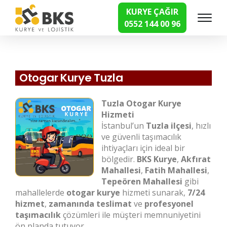
KURYE ÇAĞIR
0552 144 00 96
Hızlı Kurye Hizmetleri
Otogar Kurye Tuzla
Tuzla Otogar Kurye
Hizmeti
İstanbul’un
Tuzla ilçesi
, hızlı
ve güvenli taşımacılık
ihtiyaçları için ideal bir
bölgedir.
BKS Kurye
,
Akfırat
Mahallesi
,
Fatih Mahallesi
,
Tepeören Mahallesi
gibi
mahallelerde
otogar kurye
hizmeti sunarak,
7/24
hizmet
,
zamanında teslimat
ve
profesyonel
taşımacılık
çözümleri ile müşteri memnuniyetini
ön planda tutuyor.