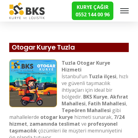
KURYE ÇAĞIR
0552 144 00 96
Hızlı Kurye Hizmetleri
Otogar Kurye Tuzla
Tuzla Otogar Kurye
Hizmeti
İstanbul’un
Tuzla ilçesi
, hızlı
ve güvenli taşımacılık
ihtiyaçları için ideal bir
bölgedir.
BKS Kurye
,
Akfırat
Mahallesi
,
Fatih Mahallesi
,
Tepeören Mahallesi
gibi
mahallelerde
otogar kurye
hizmeti sunarak,
7/24
hizmet
,
zamanında teslimat
ve
profesyonel
taşımacılık
çözümleri ile müşteri memnuniyetini
ön planda tutuyor.