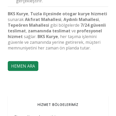
gerçekleştirir.
BKS Kurye
,
Tuzla ilçesinde
otogar kurye hizmeti
sunarak
Akfırat Mahallesi
,
Aydınlı Mahallesi
,
Tepeören Mahallesi
gibi bölgelerde
7/24 güvenli
teslimat
,
zamanında teslimat
ve
profesyonel
hizmet
sağlar.
BKS Kurye
, her taşıma işlemini
güvenle ve zamanında yerine getirerek, müşteri
memnuniyetini her zaman ön planda tutar.
HEMEN ARA
HİZMET BÖLGELERİMİZ