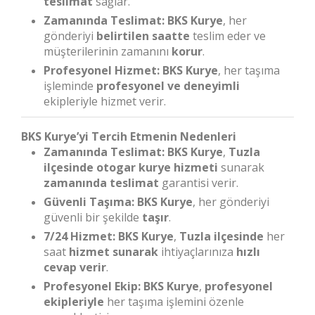
teslimat
sağlar.
Zamanında Teslimat:
BKS Kurye
, her
gönderiyi
belirtilen saatte
teslim eder ve
müşterilerinin zamanını
korur
.
Profesyonel Hizmet:
BKS Kurye
, her taşıma
işleminde
profesyonel ve deneyimli
ekipleriyle hizmet verir.
BKS Kurye’yi Tercih Etmenin Nedenleri
Zamanında Teslimat:
BKS Kurye
,
Tuzla
ilçesinde
otogar kurye hizmeti
sunarak
zamanında teslimat
garantisi verir.
Güvenli Taşıma:
BKS Kurye
, her gönderiyi
güvenli bir şekilde
taşır
.
7/24 Hizmet:
BKS Kurye
,
Tuzla ilçesinde
her
saat
hizmet sunarak
ihtiyaçlarınıza
hızlı
cevap verir
.
Profesyonel Ekip:
BKS Kurye
,
profesyonel
ekipleriyle
her taşıma işlemini özenle