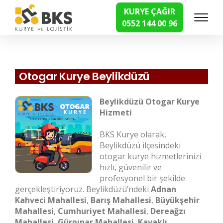
KURYE ÇAĞIR
0552 144 00 96
Hızlı Kurye Hizmetleri
Otogar Kurye Beylikdüzü
Beylikdüzü Otogar Kurye
Hizmeti
BKS Kurye olarak,
Beylikdüzü ilçesindeki
otogar kurye hizmetlerinizi
hızlı, güvenilir ve
profesyonel bir şekilde
gerçekleştiriyoruz. Beylikdüzü’ndeki
Adnan
Kahveci Mahallesi
,
Barış Mahallesi
,
Büyükşehir
Mahallesi
,
Cumhuriyet Mahallesi
,
Dereağzı
Mahallesi
,
Gürpınar Mahallesi
,
Kavaklı