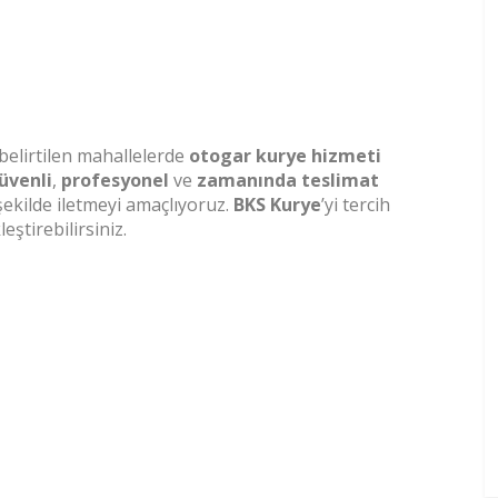
 belirtilen mahallelerde
otogar kurye hizmeti
üvenli
,
profesyonel
ve
zamanında teslimat
 şekilde iletmeyi amaçlıyoruz.
BKS Kurye
’yi tercih
eştirebilirsiniz.