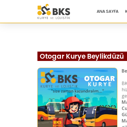
ANA SAYFA
Otogar Kurye Beylikdüzü
Be
BK
hi
ge
Ma
Cu
Gü
Ma