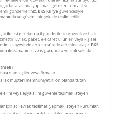
bi mahallelerde 7/24 aktif olarak hizmet sunuyoruz.
ogarlar arasında yapılması gereken tüm acil ve
emli gönderileriniz,
BKS Kurye
güvencesiyle
manında ve güvenli bir şekilde teslim edilir.
tirilmesi gereken acil gönderilerin güvenli ve hızlı
zmettir. Evrak, paket, e-ticaret ürünleri veya kişisel
etimiz sayesinde en kısa sürede adresine ulaşır.
BKS
eti ile zamanınızı ve iş gücünüzü verimli şekilde
Etmeli?
ası olan kişiler veya firmalar.
aparak müşteri memnuniyetini ön planda tutan
lerini veya eşyalarını güvenle taşımak isteyen
lar için acil evrak teslimatı yapmak isteyen kurumlar.
a kişisel eşyalarını hızlı bir şekilde göndermek