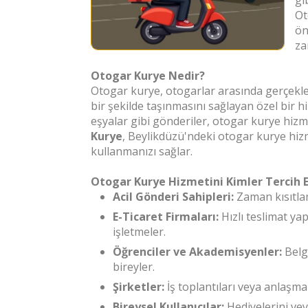
gi
Ot
ön
za
Otogar Kurye Nedir?
Otogar kurye, otogarlar arasında gerçekleş
bir şekilde taşınmasını sağlayan özel bir hi
eşyalar gibi gönderiler, otogar kurye hizm
Kurye
, Beylikdüzü'ndeki otogar kurye hizm
kullanmanızı sağlar.
Otogar Kurye Hizmetini Kimler Tercih 
Acil Gönderi Sahipleri:
Zaman kısıtlam
E-Ticaret Firmaları:
Hızlı teslimat y
işletmeler.
Öğrenciler ve Akademisyenler:
Belge
bireyler.
Şirketler:
İş toplantıları veya anlaşma
Bireysel Kullanıcılar:
Hediyelerini vey