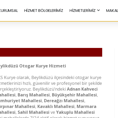
KURUMSAL
HİZMET BÖLGELERİMİZ
HİZMETLERİMİZ
MAKAL
Hızlı Kurye Hizmetleri
ylikdüzü Otogar Kurye Hizmeti
S Kurye olarak, Beylikdüzü ilçesindeki otogar kurye
zmetlerinizi hızlı, güvenilir ve profesyonel bir şekilde
rçekleştiriyoruz. Beylikdüzü’ndeki
Adnan Kahveci
hallesi
,
Barış Mahallesi
,
Büyükşehir Mahallesi
,
mhuriyet Mahallesi
,
Dereağzı Mahallesi
,
rpınar Mahallesi
,
Kavaklı Mahallesi
,
Marmara
hallesi
,
Sahil Mahallesi
ve
Yakuplu Mahallesi