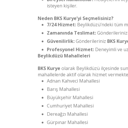
isteyen kişiler.
Neden BKS Kurye’yi Seçmelisiniz?
7/24 Hizmet:
Beylikdüzü’ndeki tüm ma
Zamanında Teslimat:
Gönderileriniz
Güvenilirlik:
Gönderileriniz
BKS Kury
Profesyonel Hizmet:
Deneyimli ve uzm
Beylikdüzü Mahalleleri
BKS Kurye
olarak Beylikdüzü ilçesinde su
mahallelerde aktif olarak hizmet vermekte
Adnan Kahveci Mahallesi
Barış Mahallesi
Büyükşehir Mahallesi
Cumhuriyet Mahallesi
Dereağzı Mahallesi
Gürpınar Mahallesi