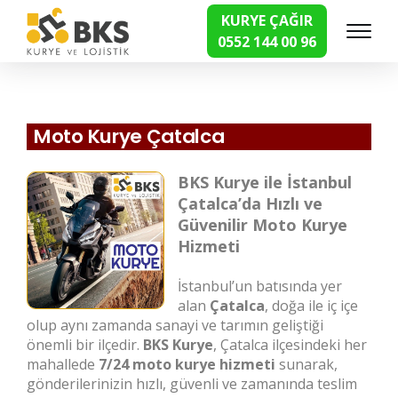
KURYE ÇAĞIR
0552 144 00 96
Hızlı Kurye Hizmetleri
Moto Kurye Çatalca
BKS Kurye ile İstanbul
Çatalca’da Hızlı ve
Güvenilir Moto Kurye
Hizmeti
İstanbul’un batısında yer
alan
Çatalca
, doğa ile iç içe
olup aynı zamanda sanayi ve tarımın geliştiği
önemli bir ilçedir.
BKS Kurye
, Çatalca ilçesindeki her
mahallede
7/24 moto kurye hizmeti
sunarak,
gönderilerinizin hızlı, güvenli ve zamanında teslim