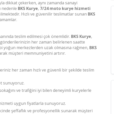
ıyla dikkat çekerken, aynı zamanda sanayi
Bu nedenle
BKS Kurye
,
7/24 moto kurye hizmeti
lmektedir. Hızlı ve güvenilir teslimatlar sunan
BKS
 tamamlar.
manında teslim edilmesi çok önemlidir.
BKS Kurye
,
gönderilerinizin her zaman belirlenen saatte
 gibi yoğun merkezlerden uzak olmasına rağmen,
BKS
ak müşteri memnuniyetini artırır.
leriniz her zaman hızlı ve güvenli bir şekilde teslim
met sunuyoruz.
sokağını ve trafiğini iyi bilen deneyimli kuryelerle
 hizmeti uygun fiyatlarla sunuyoruz.
ecinde şeffaflık ve profesyonellik sunarak müşteri