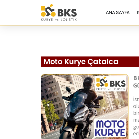
ANA SAYFA
Moto Kurye Çatalca
BK
Gü
İs
ol
bir
ma
gö
ed