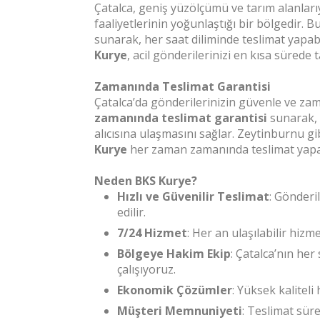
Çatalca, geniş yüzölçümü ve tarım alanlar
faaliyetlerinin yoğunlaştığı bir bölgedir. 
sunarak, her saat diliminde teslimat yapabi
Kurye
, acil gönderilerinizi en kısa sürede
Zamanında Teslimat Garantisi
Çatalca’da gönderilerinizin güvenle ve za
zamanında teslimat garantisi
sunarak, 
alıcısına ulaşmasını sağlar. Zeytinburnu
Kurye
her zaman zamanında teslimat yapar
Neden BKS Kurye?
Hızlı ve Güvenilir Teslimat
: Gönderi
edilir.
7/24 Hizmet
: Her an ulaşılabilir hiz
Bölgeye Hakim Ekip
: Çatalca’nın her 
çalışıyoruz.
Ekonomik Çözümler
: Yüksek kaliteli
Müşteri Memnuniyeti
: Teslimat sür