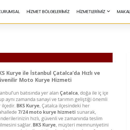
KURUMSAL
HİZMET BÖLGELERİMİZ
HİZMETLERİMİZ
MAKAL
Hızlı Kurye Hizmetleri
S Kurye ile İstanbul Çatalca’da Hızlı ve
venilir Moto Kurye Hizmeti
tanbul’un batısında yer alan
Çatalca
, doğa ile iç içe
up aynı zamanda sanayi ve tarımın geliştiği önemli
 ilçedir.
BKS Kurye
, Çatalca ilçesindeki her
hallede
7/24 moto kurye hizmeti
sunarak,
nderilerinizin hızlı, güvenli ve zamanında teslim
ilmesini sağlar.
BKS Kurye
, müşteri memnuniyetini