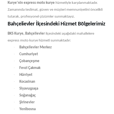
Kurye'nin express moto kurye
hizmetiyle karşılanmaktadır.
Zamanında teslimat, güven ve müşteri memnuniyetini öncelikli
tutarak, profesyonel çözümler sunmaktayız.
Bahçelievler İlçesindeki Hizmet Bölgelerimiz
BKS Kurye, Bahçelievler
ilçesindeki aşağıdaki mahallelere
express moto kurye hizmeti sunmaktadır:
·
Bahçelievler Merkez
·
Cumhuriyet
·
Çobançeşme
·
Fevzi Çakmak
·
Hürriyet
·
Kocasinan
·
Siyavuşpaşa
·
Soğanağaç
·
Şirinevler
·
Yenibosna