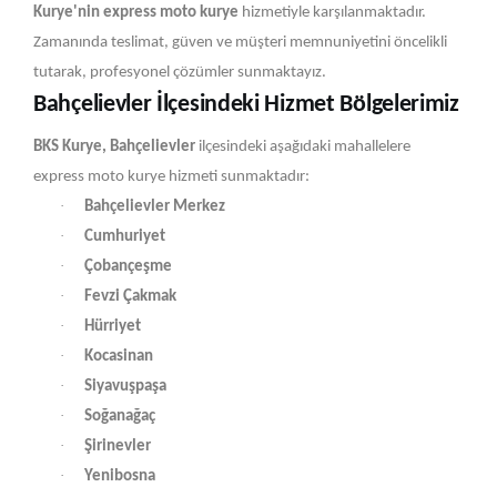
Kurye'nin express moto kurye
hizmetiyle karşılanmaktadır.
Zamanında teslimat, güven ve müşteri memnuniyetini öncelikli
tutarak, profesyonel çözümler sunmaktayız.
Bahçelievler İlçesindeki Hizmet Bölgelerimiz
BKS Kurye, Bahçelievler
ilçesindeki aşağıdaki mahallelere
express moto kurye hizmeti sunmaktadır:
·
Bahçelievler Merkez
·
Cumhuriyet
·
Çobançeşme
·
Fevzi Çakmak
·
Hürriyet
·
Kocasinan
·
Siyavuşpaşa
·
Soğanağaç
·
Şirinevler
·
Yenibosna