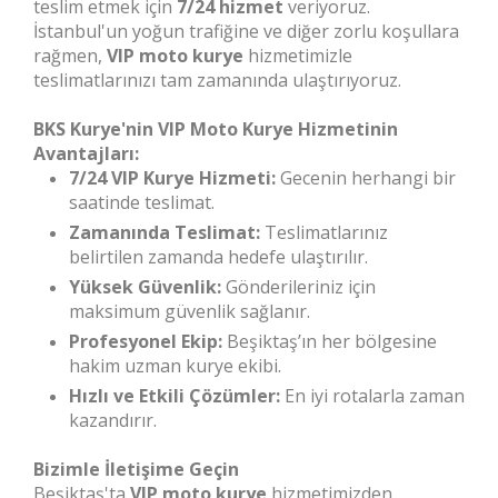
teslim etmek için
7/24 hizmet
veriyoruz.
İstanbul'un yoğun trafiğine ve diğer zorlu koşullara
rağmen,
VIP moto kurye
hizmetimizle
teslimatlarınızı tam zamanında ulaştırıyoruz.
BKS Kurye'nin VIP Moto Kurye Hizmetinin
Avantajları:
7/24 VIP Kurye Hizmeti:
Gecenin herhangi bir
saatinde teslimat.
Zamanında Teslimat:
Teslimatlarınız
belirtilen zamanda hedefe ulaştırılır.
Yüksek Güvenlik:
Gönderileriniz için
maksimum güvenlik sağlanır.
Profesyonel Ekip:
Beşiktaş’ın her bölgesine
hakim uzman kurye ekibi.
Hızlı ve Etkili Çözümler:
En iyi rotalarla zaman
kazandırır.
Bizimle İletişime Geçin
Beşiktaş'ta
VIP moto kurye
hizmetimizden