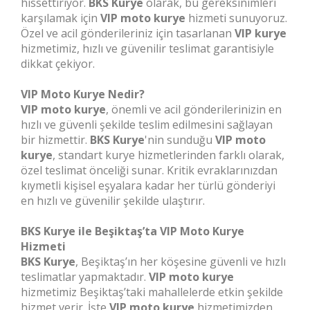
hissettiriyor.
BKS Kurye
olarak, bu gereksinimleri
karşılamak için
VIP moto kurye
hizmeti sunuyoruz.
Özel ve acil gönderileriniz için tasarlanan
VIP kurye
hizmetimiz, hızlı ve güvenilir teslimat garantisiyle
dikkat çekiyor.
VIP Moto Kurye Nedir?
VIP moto kurye
, önemli ve acil gönderilerinizin en
hızlı ve güvenli şekilde teslim edilmesini sağlayan
bir hizmettir.
BKS Kurye
'nin sunduğu
VIP moto
kurye
, standart kurye hizmetlerinden farklı olarak,
özel teslimat önceliği sunar. Kritik evraklarınızdan
kıymetli kişisel eşyalara kadar her türlü gönderiyi
en hızlı ve güvenilir şekilde ulaştırır.
BKS Kurye ile Beşiktaş’ta VIP Moto Kurye
Hizmeti
BKS Kurye
, Beşiktaş’ın her köşesine güvenli ve hızlı
teslimatlar yapmaktadır.
VIP moto kurye
hizmetimiz Beşiktaş’taki mahallelerde etkin şekilde
hizmet verir. İşte
VIP moto kurye
hizmetimizden