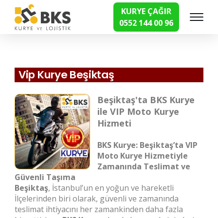
KURYE ÇAĞIR
0552 144 00 96
Hızlı Kurye Hizmetleri
Vip Kurye Beşiktaş
Beşiktaş'ta BKS Kurye
ile VIP Moto Kurye
Hizmeti
BKS Kurye: Beşiktaş’ta VIP
Moto Kurye Hizmetiyle
Zamanında Teslimat ve
Güvenli Taşıma
Beşiktaş
, İstanbul’un en yoğun ve hareketli
İlçelerinden biri olarak, güvenli ve zamanında
teslimat ihtiyacını her zamankinden daha fazla