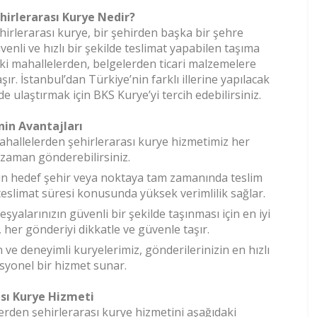
hirlerarası Kurye Nedir?
hirlerarası kurye, bir şehirden başka bir şehre
venli ve hızlı bir şekilde teslimat yapabilen taşıma
eki mahallelerden, belgelerden ticari malzemelere
ır. İstanbul’dan Türkiye’nin farklı illerine yapılacak
e ulaştırmak için BKS Kurye’yi tercih edebilirsiniz.
nin Avantajları
mahallelerden şehirlerarası kurye hizmetimiz her
z zaman gönderebilirsiniz.
zin hedef şehir veya noktaya tam zamanında teslim
teslimat süresi konusunda yüksek verimlilik sağlar.
eşyalarınızın güvenli bir şekilde taşınması için en iyi
, her gönderiyi dikkatle ve güvenle taşır.
 ve deneyimli kuryelerimiz, gönderilerinizin en hızlı
esyonel bir hizmet sunar.
sı Kurye Hizmeti
erden şehirlerarası kurye hizmetini aşağıdaki