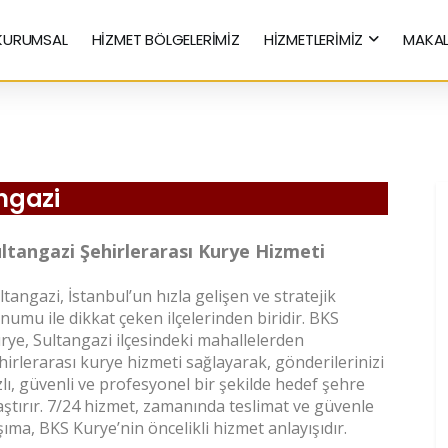
KURUMSAL
HİZMET BÖLGELERİMİZ
HİZMETLERİMİZ
MAKAL
Hızlı Kurye Hizmetleri
angazi
ltangazi Şehirlerarası Kurye Hizmeti
ltangazi, İstanbul’un hızla gelişen ve stratejik
numu ile dikkat çeken ilçelerinden biridir. BKS
rye, Sultangazi ilçesindeki mahallelerden
hirlerarası kurye hizmeti sağlayarak, gönderilerinizi
zlı, güvenli ve profesyonel bir şekilde hedef şehre
aştırır. 7/24 hizmet, zamanında teslimat ve güvenle
şıma, BKS Kurye’nin öncelikli hizmet anlayışıdır.