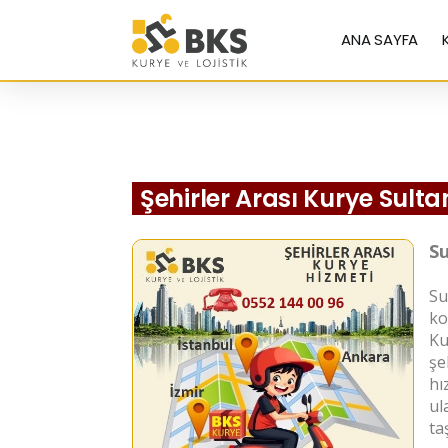
ANA SAYFA
Şehirler Arası Kurye Sult
Su
Su
ko
Ku
şe
hı
ul
ta