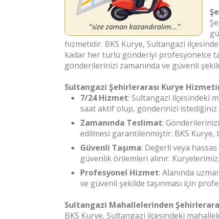
Şe
Şe
gü
hizmetidir. BKS Kurye, Sultangazi ilçesind
kadar her türlü gönderiyi profesyonelce taş
gönderilerinizi zamanında ve güvenli şekild
Sultangazi Şehirlerarası Kurye Hizmeti
7/24 Hizmet
: Sultangazi ilçesindeki 
saat aktif olup, gönderinizi istediğini
Zamanında Teslimat
: Gönderilerini
edilmesi garantilenmiştir. BKS Kurye, 
Güvenli Taşıma
: Değerli veya hassas 
güvenlik önlemleri alınır. Kuryelerimiz
Profesyonel Hizmet
: Alanında uzman
ve güvenli şekilde taşınması için prof
Sultangazi Mahallelerinden Şehirlerara
BKS Kurye, Sultangazi ilçesindeki mahallel