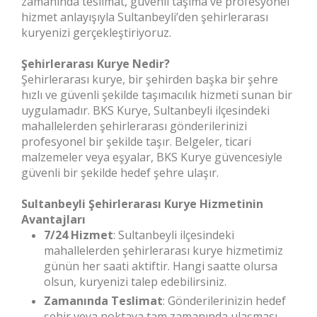
zamanında teslimat, güvenli taşıma ve profesyonel
hizmet anlayışıyla Sultanbeyli’den şehirlerarası
kuryenizi gerçekleştiriyoruz.
Şehirlerarası Kurye Nedir?
Şehirlerarası kurye, bir şehirden başka bir şehre
hızlı ve güvenli şekilde taşımacılık hizmeti sunan bir
uygulamadır. BKS Kurye, Sultanbeyli ilçesindeki
mahallelerden şehirlerarası gönderilerinizi
profesyonel bir şekilde taşır. Belgeler, ticari
malzemeler veya eşyalar, BKS Kurye güvencesiyle
güvenli bir şekilde hedef şehre ulaşır.
Sultanbeyli Şehirlerarası Kurye Hizmetinin
Avantajları
7/24 Hizmet
: Sultanbeyli ilçesindeki
mahallelerden şehirlerarası kurye hizmetimiz
günün her saati aktiftir. Hangi saatte olursa
olsun, kuryenizi talep edebilirsiniz.
Zamanında Teslimat
: Gönderilerinizin hedef
şehir veya noktaya tam zamanında ulaşması