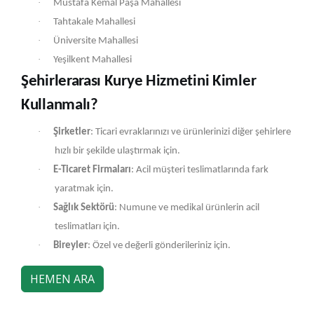
·
Mustafa Kemal Paşa Mahallesi
·
Tahtakale Mahallesi
·
Üniversite Mahallesi
·
Yeşilkent Mahallesi
Şehirlerarası Kurye Hizmetini Kimler
Kullanmalı?
·
Şirketler
: Ticari evraklarınızı ve ürünlerinizi diğer şehirlere
hızlı bir şekilde ulaştırmak için.
·
E-Ticaret Firmaları
: Acil müşteri teslimatlarında fark
yaratmak için.
·
Sağlık Sektörü
: Numune ve medikal ürünlerin acil
teslimatları için.
·
Bireyler
: Özel ve değerli gönderileriniz için.
HEMEN ARA