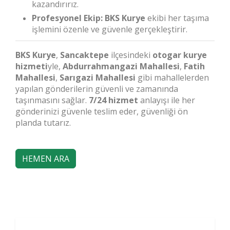
kazandırırız.
Profesyonel Ekip:
BKS Kurye
ekibi her taşıma
işlemini özenle ve güvenle gerçekleştirir.
BKS Kurye
,
Sancaktepe
ilçesindeki
otogar kurye
hizmeti
yle,
Abdurrahmangazi Mahallesi
,
Fatih
Mahallesi
,
Sarıgazi Mahallesi
gibi mahallelerden
yapılan gönderilerin güvenli ve zamanında
taşınmasını sağlar.
7/24 hizmet
anlayışı ile her
gönderinizi güvenle teslim eder, güvenliği ön
planda tutarız.
HEMEN ARA