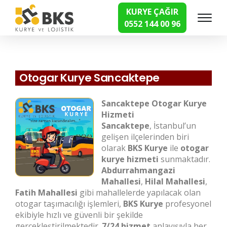
KURYE ÇAĞIR
0552 144 00 96
Hızlı Kurye Hizmetleri
Otogar Kurye Sancaktepe
Sancaktepe Otogar Kurye
Hizmeti
Sancaktepe
, İstanbul’un
gelişen ilçelerinden biri
olarak
BKS Kurye
ile
otogar
kurye hizmeti
sunmaktadır.
Abdurrahmangazi
Mahallesi
,
Hilal Mahallesi
,
Fatih Mahallesi
gibi mahallelerde yapılacak olan
otogar taşımacılığı işlemleri,
BKS Kurye
profesyonel
ekibiyle hızlı ve güvenli bir şekilde
gerçekleştirilmektedir.
7/24 hizmet
anlayışıyla her