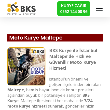
KURYE ÇAĞIR
0552 144 00 96
Hızlı Kurye Hizmetleri
Moto Kurye Maltepe
BKS Kurye ile İstanbul
Maltepe’de Hızlı ve
Güvenilir Moto Kurye
Hizmeti
İstanbul’un önemli ve
gelişen ilçelerinden biri olan
Maltepe
, hem iş hayatı hem de konut projeleri
açısından büyük bir potansiyele sahiptir.
BKS
Kurye
, Maltepe ilçesindeki her mahallede
7/24
moto kurye hizmeti
sunarak, gönderilerinizin