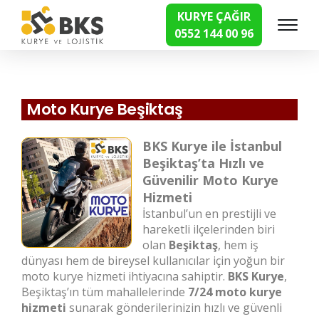
KURYE ÇAĞIR
0552 144 00 96
Hızlı Kurye Hizmetleri
Moto Kurye Beşiktaş
BKS Kurye ile İstanbul
Beşiktaş’ta Hızlı ve
Güvenilir Moto Kurye
Hizmeti
İstanbul’un en prestijli ve
hareketli ilçelerinden biri
olan
Beşiktaş
, hem iş
dünyası hem de bireysel kullanıcılar için yoğun bir
moto kurye hizmeti ihtiyacına sahiptir.
BKS Kurye
,
Beşiktaş’ın tüm mahallelerinde
7/24 moto kurye
hizmeti
sunarak gönderilerinizin hızlı ve güvenli