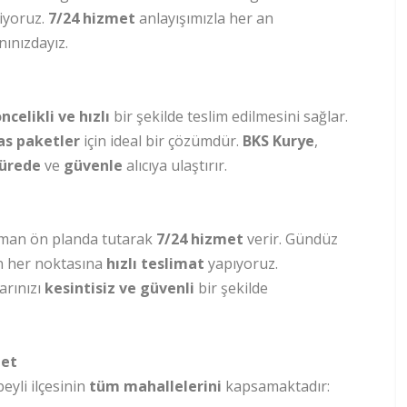
iyoruz.
7/24 hizmet
anlayışımızla her an
nınızdayız.
ncelikli ve hızlı
bir şekilde teslim edilmesini sağlar.
as paketler
için ideal bir çözümdür.
BKS Kurye
,
sürede
ve
güvenle
alıcıya ulaştırır.
aman ön planda tutarak
7/24 hizmet
verir. Gündüz
n her noktasına
hızlı teslimat
yapıyoruz.
larınızı
kesintisiz ve güvenli
bir şekilde
met
beyli ilçesinin
tüm mahallelerini
kapsamaktadır: