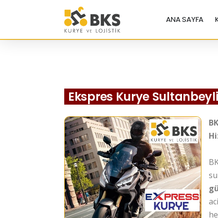
ANA SAYFA
Ekspres Kurye Sultanbeyl
BK
Hi
BK
s
gü
ac
he