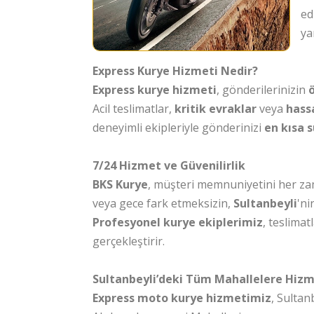
ed
ya
Express Kurye Hizmeti Nedir?
Express kurye hizmeti
, gönderilerinizin
ö
Acil teslimatlar,
kritik evraklar
veya
hass
deneyimli ekipleriyle gönderinizi
en kısa 
7/24 Hizmet ve Güvenilirlik
BKS Kurye
, müşteri memnuniyetini her z
veya gece fark etmeksizin,
Sultanbeyli
'ni
Profesyonel kurye ekiplerimiz
, teslimat
gerçekleştirir.
Sultanbeyli’deki Tüm Mahallelere Hiz
Express moto kurye hizmetimiz
, Sultan