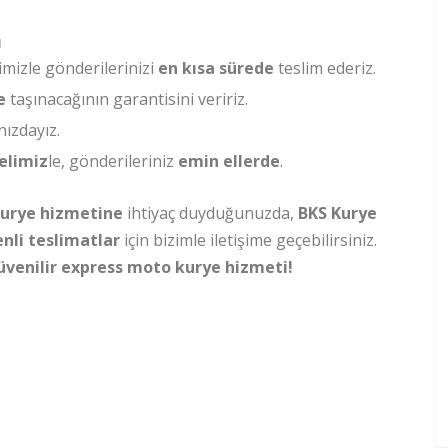
ı
mizle gönderilerinizi
en kısa sürede
teslim ederiz.
e
taşınacağının garantisini veririz.
ızdayız.
elimiz
le, gönderileriniz
emin ellerde
.
urye hizmetine
ihtiyaç duyduğunuzda,
BKS Kurye
nli teslimatlar
için bizimle iletişime geçebilirsiniz.
 güvenilir express moto kurye hizmeti!