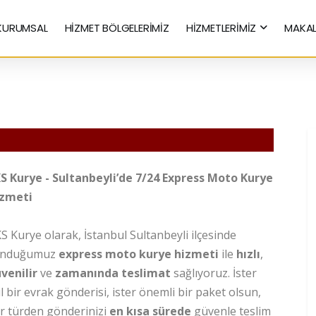
KURUMSAL
HİZMET BÖLGELERİMİZ
HİZMETLERİMİZ
MAKAL
Hızlı Kurye Hizmetleri
i
S Kurye - Sultanbeyli’de 7/24 Express Moto Kurye
zmeti
S Kurye olarak, İstanbul Sultanbeyli ilçesinde
unduğumuz
express moto kurye hizmeti
ile
hızlı
,
venilir
ve
zamanında teslimat
sağlıyoruz. İster
il bir evrak gönderisi, ister önemli bir paket olsun,
r türden gönderinizi
en kısa sürede
güvenle teslim