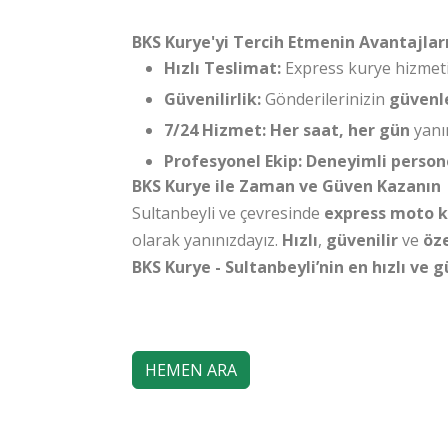
BKS Kurye'yi Tercih Etmenin Avantajlar
Hızlı Teslimat:
Express kurye hizmeti
Güvenilirlik:
Gönderilerinizin
güvenl
7/24 Hizmet:
Her saat, her gün
yanın
Profesyonel Ekip:
Deneyimli person
BKS Kurye ile Zaman ve Güven Kazanın
Sultanbeyli ve çevresinde
express moto k
olarak yanınızdayız.
Hızlı
,
güvenilir
ve
öze
BKS Kurye - Sultanbeyli’nin en hızlı ve
HEMEN ARA