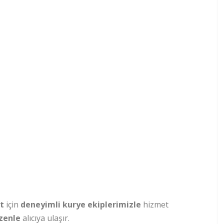
at
için
deneyimli kurye ekiplerimizle
hizmet
zenle
alıcıya ulaşır.