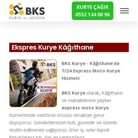
KURYE ÇAĞIR
0552 144 00 96
Hızlı Kurye Hizmetleri
Ekspres Kurye Kâğıthane
BKS Kurye - Kâğıthane’de
7/24 Express Moto Kurye
Hizmeti
BKS Kurye
olarak, Kâğıthane
ve mahallelerine yayılan
express moto kurye
hizmetimizle sektörün öncüsü olmaktan gurur
duyuyoruz. Gönderilerinizin hızlı, güvenilir ve özenle
teslim edilmesini sağlıyoruz. İster iş, ister kişisel
ihtiyaçlarınız için, her an yanınızdayız.