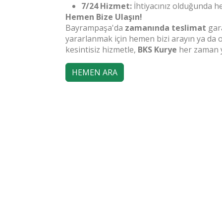
7/24 Hizmet:
İhtiyacınız olduğunda h
Hemen Bize Ulaşın!
Bayrampaşa'da
zamanında teslimat
gara
yararlanmak için hemen bizi arayın ya da onl
kesintisiz hizmetle,
BKS Kurye
her zaman y
HEMEN ARA