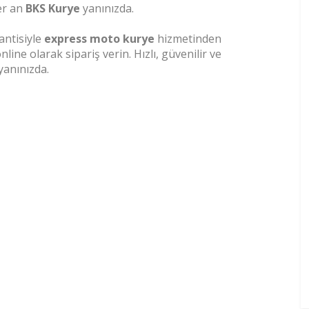
er an
BKS Kurye
yanınızda.
ntisiyle
express moto kurye
hizmetinden
ine olarak sipariş verin. Hızlı, güvenilir ve
anınızda.