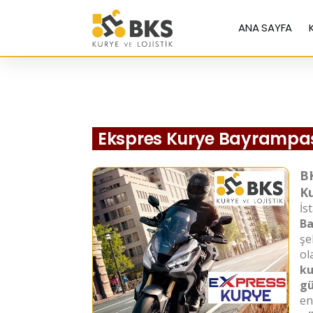
ANA SAYFA
Ekspres Kurye Bayrampa
B
Ku
İs
B
şe
ol
ku
gü
en