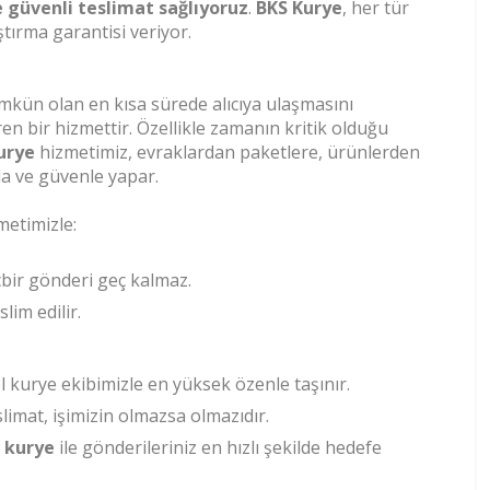
 güvenli teslimat sağlıyoruz
.
BKS Kurye
, her tür
ştırma garantisi veriyor.
mkün olan en kısa sürede alıcıya ulaşmasını
iren bir hizmettir. Özellikle zamanın kritik olduğu
urye
hizmetimiz, evraklardan paketlere, ürünlerden
zla ve güvenle yapar.
etimizle:
çbir gönderi geç kalmaz.
slim edilir.
 kurye ekibimizle en yüksek özenle taşınır.
imat, işimizin olmazsa olmazıdır.
 kurye
ile gönderileriniz en hızlı şekilde hedefe