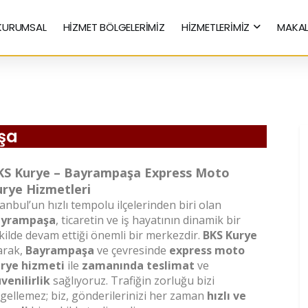
KURUMSAL
HİZMET BÖLGELERİMİZ
HİZMETLERİMİZ
MAKAL
Hızlı Kurye Hizmetleri
şa
KS Kurye – Bayrampaşa Express Moto
rye Hizmetleri
tanbul’un hızlı tempolu ilçelerinden biri olan
ayrampaşa
, ticaretin ve iş hayatının dinamik bir
kilde devam ettiği önemli bir merkezdir.
BKS Kurye
arak,
Bayrampaşa
ve çevresinde
express moto
rye hizmeti
ile
zamanında teslimat
ve
venilirlik
sağlıyoruz. Trafiğin zorluğu bizi
gellemez; biz, gönderilerinizi her zaman
hızlı ve