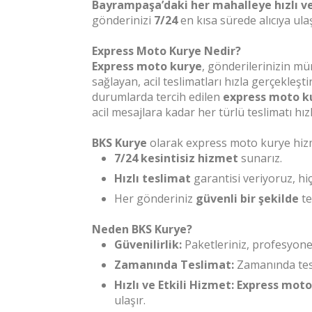
Bayrampaşa’daki her mahalleye hızlı ve
gönderinizi
7/24
en kısa sürede alıcıya ula
Express Moto Kurye Nedir?
Express moto kurye
, gönderilerinizin mü
sağlayan, acil teslimatları hızla gerçekleşt
durumlarda tercih edilen
express moto k
acil mesajlara kadar her türlü teslimatı hı
BKS Kurye
olarak express moto kurye hizm
7/24 kesintisiz hizmet
sunarız.
Hızlı teslimat
garantisi veriyoruz, hi
Her gönderiniz
güvenli bir şekilde
te
Neden BKS Kurye?
Güvenilirlik:
Paketleriniz, profesyonel
Zamanında Teslimat:
Zamanında tesl
Hızlı ve Etkili Hizmet:
Express moto
ulaşır.