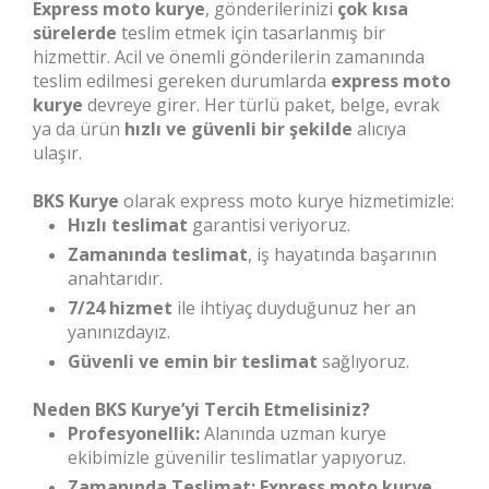
Express moto kurye
, gönderilerinizi
çok kısa
sürelerde
teslim etmek için tasarlanmış bir
hizmettir. Acil ve önemli gönderilerin zamanında
teslim edilmesi gereken durumlarda
express moto
kurye
devreye girer. Her türlü paket, belge, evrak
ya da ürün
hızlı ve güvenli bir şekilde
alıcıya
ulaşır.
BKS Kurye
olarak express moto kurye hizmetimizle:
Hızlı teslimat
garantisi veriyoruz.
Zamanında teslimat
, iş hayatında başarının
anahtarıdır.
7/24 hizmet
ile ihtiyaç duyduğunuz her an
yanınızdayız.
Güvenli ve emin bir teslimat
sağlıyoruz.
Neden BKS Kurye’yi Tercih Etmelisiniz?
Profesyonellik:
Alanında uzman kurye
ekibimizle güvenilir teslimatlar yapıyoruz.
Zamanında Teslimat:
Express moto kurye