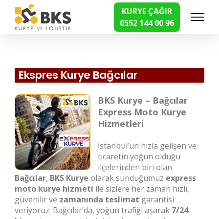
KURYE ÇAĞIR
0552 144 00 96
Hızlı Kurye Hizmetleri
Ekspres Kurye Bağcılar
BKS Kurye – Bağcılar
Express Moto Kurye
Hizmetleri
İstanbul’un hızla gelişen ve
ticaretin yoğun olduğu
ilçelerinden biri olan
Bağcılar
,
BKS Kurye
olarak sunduğumuz
express
moto kurye hizmeti
ile sizlere her zaman hızlı,
güvenilir ve
zamanında teslimat
garantisi
veriyoruz. Bağcılar’da, yoğun trafiği aşarak
7/24